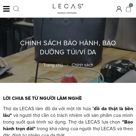
0
CHÍNH SÁCH BẢO HÀNH, BẢO
DƯỠNG TÚI/VÍ DA
Trang chủ
Chính sách
LỜI CHIA SẺ TỪ NGƯỜI LÀM NGHỀ
Thợ da LECAS làm đồ da với một lời hứa "
đồ da thật là bền
lâu"
và người thợ cần có trách nhiệm với sản phẩm của mình
trong suốt quá trình sử dụng. Thợ da LECAS lựa chọn
"Bảo
hành trọn đời"
trong khả năng của người thợ LECAS và theo
đặc đính tự nhiên của da thật.