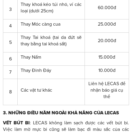
Thay khoá kéo túi nhỏ, ví các
60.000đ
3
loại (dưới 25cm)
Thay Móc càng cua
25.000đ
4
Thay Tai khoá (tai da đứt sẽ
20.000đ
5
thay bằng tai khoá sắt)
Thay Nấm
15.000đ
6
Thay Đinh Đáy
10.000đ
7
Liên hệ LECAS để
Các vật tư khác
nhận báo giá cụ
8
thể
3. NHỮNG ĐIỀU NẰM NGOÀI KHẢ NĂNG CỦA LECAS
VẾT BÚT BI
: LECAS không làm sạch được các vết bút bi.
Việc làm mờ mực bi cũng sẽ làm bạc đi màu sắc của các