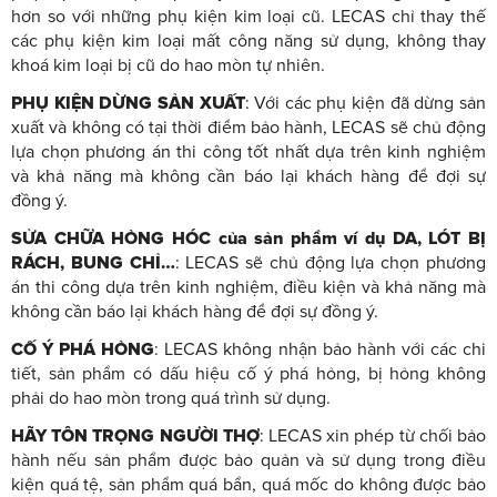
hơn so với những phụ kiện kim loại cũ. LECAS chỉ thay thế
các phụ kiện kim loại mất công năng sử dụng, không thay
khoá kim loại bị cũ do hao mòn tự nhiên.
PHỤ KIỆN DỪNG SẢN XUẤT
: Với các phụ kiện đã dừng sản
xuất và không có tại thời điểm bảo hành, LECAS sẽ chủ động
lựa chọn phương án thi công tốt nhất dựa trên kinh nghiệm
và khả năng mà không cần báo lại khách hàng để đợi sự
đồng ý.
SỬA CHỮA HỎNG HÓC của sản phẩm ví dụ DA, LÓT BỊ
RÁCH, BUNG CHỈ…
: LECAS sẽ chủ động lựa chọn phương
án thi công dựa trên kinh nghiệm, điều kiện và khả năng mà
không cần báo lại khách hàng để đợi sự đồng ý.
CỐ Ý PHÁ HỎNG
: LECAS không nhận bảo hành với các chi
tiết, sản phẩm có dấu hiệu cố ý phá hỏng, bị hỏng không
phải do hao mòn trong quá trình sử dụng.
HÃY TÔN TRỌNG NGƯỜI THỢ
: LECAS xin phép từ chối bảo
hành nếu sản phẩm được bảo quản và sử dụng trong điều
kiện quá tệ, sản phẩm quá bẩn, quá mốc do không được bảo