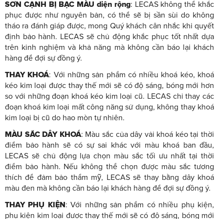
SƠN CẠNH BỊ BẠC MÀU diện rộng
: LECAS không thể khắc
phục được như nguyên bản, có thể sẽ bị sần sùi do không
tháo ra đánh giáp được, mong Quý khách cân nhắc khi quyết
định bảo hành. LECAS sẽ chủ động khắc phục tốt nhất dựa
trên kinh nghiệm và khả năng mà không cần báo lại khách
hàng để đợi sự đồng ý.
THAY KHOÁ
: Với những sản phẩm có nhiều khoá kéo, khoá
kéo kim loại được thay thế mới sẽ có độ sáng, bóng mới hơn
so với những đoạn khoá kéo kim loại cũ. LECAS chỉ thay các
đoạn khoá kim loại mất công năng sử dụng, không thay khoá
kim loại bị cũ do hao mòn tự nhiên.
MÀU SẮC DÂY KHOÁ
: Màu sắc của dây vải khoá kéo tại thời
điểm bảo hành sẽ có sự sai khác với màu khoá ban đầu,
LECAS sẽ chủ động lựa chọn màu sắc tối ưu nhất tại thời
điểm bảo hành. Nếu không thể chọn được màu sắc tương
thích để đảm bảo thẩm mỹ, LECAS sẽ thay bằng dây khoá
màu đen mà không cần báo lại khách hàng để đợi sự đồng ý.
THAY PHỤ KIỆN
: Với những sản phẩm có nhiều phụ kiện,
phụ kiện kim loại được thay thế mới sẽ có độ sáng, bóng mới