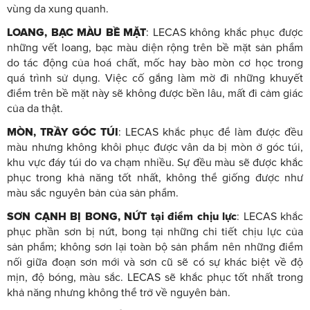
vùng da xung quanh.
LOANG, BẠC MÀU BỀ MẶT
: LECAS không khắc phục được
những vết loang, bạc màu diện rộng trên bề mặt sản phẩm
do tác động của hoá chất, mốc hay bào mòn cơ học trong
quá trình sử dụng. Việc cố gắng làm mờ đi những khuyết
điểm trên bề mặt này sẽ không được bền lâu, mất đi cảm giác
của da thật.
MÒN, TRẦY GÓC TÚI
: LECAS khắc phục để làm được đều
màu nhưng không khôi phục được vân da bị mòn ở góc túi,
khu vực đáy túi do va chạm nhiều. Sự đều màu sẽ được khắc
phục trong khả năng tốt nhất, không thể giống được như
màu sắc nguyên bản của sản phẩm.
SƠN CẠNH BỊ BONG, NỨT tại điểm chịu lực
: LECAS khắc
phục phần sơn bị nứt, bong tại những chi tiết chịu lực của
sản phẩm; không sơn lại toàn bộ sản phẩm nên những điểm
nối giữa đoạn sơn mới và sơn cũ sẽ có sự khác biệt về độ
mịn, độ bóng, màu sắc. LECAS sẽ khắc phục tốt nhất trong
khả năng nhưng không thể trở về nguyên bản.