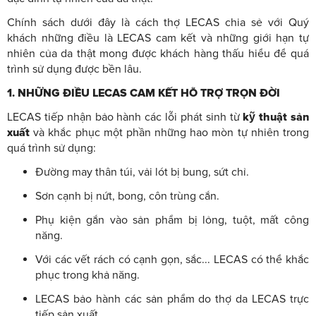
Chính sách dưới đây là cách thợ LECAS chia sẻ với Quý
khách những điều là LECAS cam kết và những giới hạn tự
nhiên của da thật mong được khách hàng thấu hiểu để quá
trình sử dụng được bền lâu.
1. NHỮNG ĐIỀU LECAS CAM KẾT HỖ TRỢ TRỌN ĐỜI
LECAS tiếp nhận bảo hành các lỗi phát sinh từ
kỹ thuật sản
xuất
và khắc phục một phần những hao mòn tự nhiên trong
quá trình sử dụng:
Đường may thân túi, vải lót bị bung, sứt chỉ.
Sơn cạnh bị nứt, bong, côn trùng cắn.
Phụ kiện gắn vào sản phẩm bị lỏng, tuột, mất công
năng.
Với các vết rách có cạnh gọn, sắc... LECAS có thể khắc
phục trong khả năng.
LECAS bảo hành các sản phẩm do thợ da LECAS trực
tiếp sản xuất.