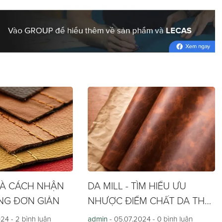
ưu điểm mê đắm lòng người.
VÀ CÁCH NHẬN
DA MILL - TÌM HIỂU ƯU
NG ĐƠN GIẢN
NHƯỢC ĐIỂM CHẤT DA THỜI
TRANG
024 -
2 bình luận
admin
- 05.07.2024 -
0 bình luận