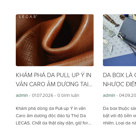
KHÁM PHÁ DA PULL UP Ý IN
DA BOX LÀ 
VÂN CARO ÂM DƯƠNG TẠI
NHƯỢC ĐIỂ
LECAS
admin
- 01.07.2026 -
0 bình luận
admin
- 04.09.2
Khám phá dòng da Pull-up Ý in vân
Da box thuộc sả
Caro âm dương độc đáo từ Thợ Da
bật với độ bền vư
LECAS. Chất da thật dày dặn, giữ form
nhiên. Loại da n
với khả năng tự chữa lành vết xước.
dụng trong các 