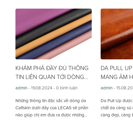
cao cấp, mang lạ
tế cho người sử 
KHÁM PHÁ ĐẦY ĐỦ THÔNG
DA PULL UP
TIN LIÊN QUAN TỚI DÒNG
MANG ÂM H
DA CALFSKIN
GIAN
admin
- 19.08.2024 -
0 bình luận
admin
- 15.08.2
Những thông tin đặc sắc về dòng da
Da Pull Up được 
Calfskin dưới đây của LECAS sẽ phần
chất da càng sử 
nào giúp chị em đưa ra được những
càng đẹp, càng b
chọn lựa phù hợp hơn mua khi đồ.
dưới đây, LECAS
tường tận về dò