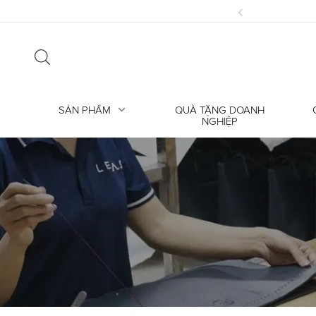
‹
ỗi? Hiểu đúng về nếp gấp trên da thật
SẢN PHẨM
QUÀ TẶNG DOANH
NGHIỆP