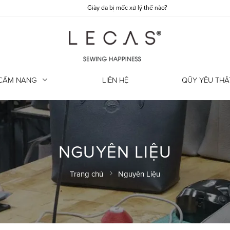
Giày da bị mốc xử lý thế nào?
CẨM NANG
LIÊN HỆ
QŨY YÊU THẬ
NGUYÊN LIỆU
Trang chủ
Nguyên Liệu