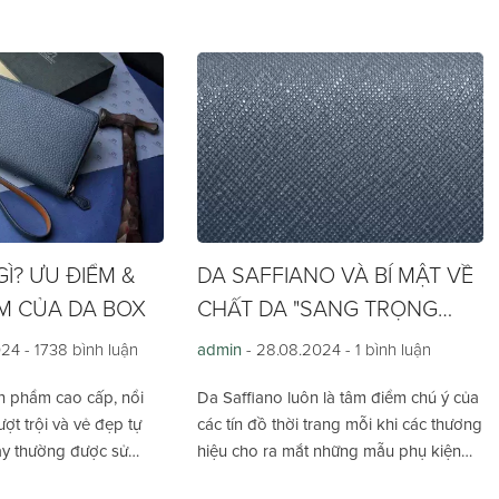
GÌ? ƯU ĐIỂM &
DA SAFFIANO VÀ BÍ MẬT VỀ
M CỦA DA BOX
CHẤT DA "SANG TRỌNG
VƯỢT THỜI GIAN"
024 -
1738 bình luận
admin
- 28.08.2024 -
1 bình luận
n phẩm cao cấp, nổi
Da Saffiano luôn là tâm điểm chú ý của
ợt trội và vẻ đẹp tự
các tín đồ thời trang mỗi khi các thương
ày thường được sử
hiệu cho ra mắt những mẫu phụ kiện
sản phẩm thời trang
mới. Quý khách hàng hãy xem ngay