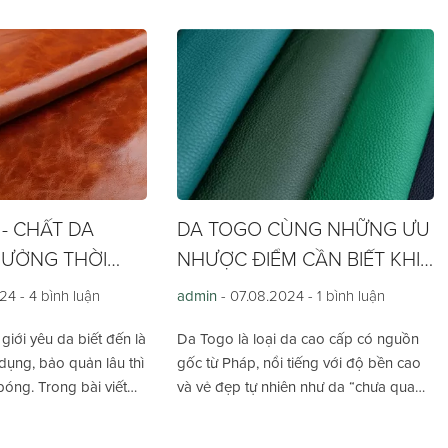
i sự sang trọng và tinh
những bí mật về chất da sang trọng,
dụng.
vượt thời gian này qua bài viết dưới đây
của LECAS.
 - CHẤT DA
DA TOGO CÙNG NHỮNG ƯU
ƯỞNG THỜI
NHƯỢC ĐIỂM CẦN BIẾT KHI
SỬ DỤNG
024 -
4 bình luận
admin
- 07.08.2024 -
1 bình luận
giới yêu da biết đến là
Da Togo là loại da cao cấp có nguồn
dụng, bảo quản lâu thì
gốc từ Pháp, nổi tiếng với độ bền cao
óng. Trong bài viết
và vẻ đẹp tự nhiên như da “chưa qua
 sẽ cùng bạn tìm hiểu
xử lý”. Loại da này được phái đẹp ở
ng da thượng hạng
toàn cầu săn đón nồng nhiệt bởi những