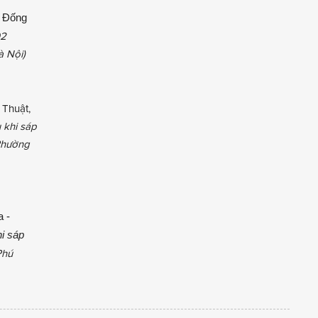
 Đống
02
à Nội)
 Thuật,
 khi sáp
 Phường
a -
i sáp
Phú