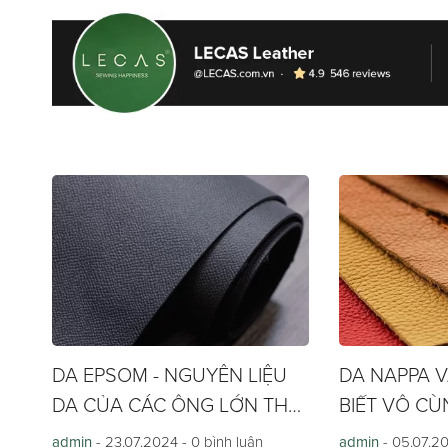
này.
DA EPSOM - NGUYÊN LIỆU
DA NAPPA 
DA CỦA CÁC ÔNG LỚN THỜI
BIẾT VÔ CÙ
TRANG
admin
- 23.07.2024 -
0 bình luận
admin
- 05.07.2