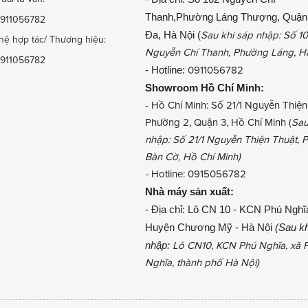
Thanh,Phường Láng Thượng, Quận
911056782
Đa, Hà Nội (
Sau khi sáp nhập: Số 1
hệ hợp tác/ Thương hiệu:
Nguyễn Chí Thanh, Phường Láng, H
911056782
- Hotline:
0911056782
Showroom
Hồ Chí Minh:
- Hồ Chí Minh: Số 21/1 Nguyễn Thiện
Phường 2, Quận 3, Hồ Chí Minh (
Sau
nhập: Số 21/1 Nguyễn Thiện Thuật,
Bàn Cờ, Hồ Chí Minh)
-
Hotline: 0915056782
Nhà máy sản xuất:
- Địa chỉ: Lô CN 10 - KCN Phú Nghĩ
Huyện Chương Mỹ - Hà Nội
(Sau kh
nhập:
Lô CN10, KCN Phú Nghĩa, xã 
Nghĩa, thành phố Hà Nội)