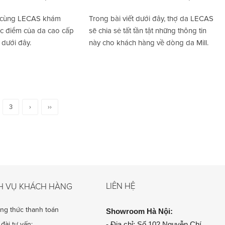
 cùng LECAS khám
Trong bài viết dưới đây, thợ da LECAS
c điểm của da cao cấp
sẽ chia sẻ tất tần tật những thông tin
 dưới đây.
này cho khách hàng về dòng da Mill.
3
›
››
LIÊN HỆ
H VỤ KHÁCH HÀNG
ng thức thanh toán
Showroom
Hà Nội:
- Địa chỉ: Số 102 Nguyễn Chí
đài tư vấn: