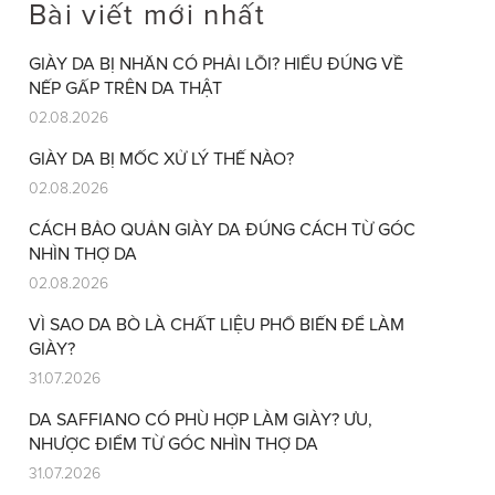
Bài viết mới nhất
GIÀY DA BỊ NHĂN CÓ PHẢI LỖI? HIỂU ĐÚNG VỀ
NẾP GẤP TRÊN DA THẬT
02.08.2026
GIÀY DA BỊ MỐC XỬ LÝ THẾ NÀO?
02.08.2026
CÁCH BẢO QUẢN GIÀY DA ĐÚNG CÁCH TỪ GÓC
NHÌN THỢ DA
02.08.2026
VÌ SAO DA BÒ LÀ CHẤT LIỆU PHỔ BIẾN ĐỂ LÀM
GIÀY?
31.07.2026
DA SAFFIANO CÓ PHÙ HỢP LÀM GIÀY? ƯU,
NHƯỢC ĐIỂM TỪ GÓC NHÌN THỢ DA
31.07.2026