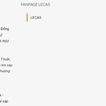
FANPAGE LECAS
LECAS
 Đống
02
à Nội)
 Thuật,
 khi sáp
 Phường
a -
i sáp