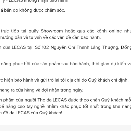
 lý - LECAS không nhận bảo hành.
á bẩn do không được chăm sóc.
 trực tiếp tại quầy Showroom hoặc qua các kênh online nh
hướng dẫn và tư vấn về các vấn đề cần bảo hành.
nh của LECAS tại: Số 102 Nguyễn Chí Thanh,Láng Thượng, Đốn
 năng phục hồi của sản phẩm sau bảo hành, thời gian dự kiến v
hiện bảo hành và gửi trở lại tới địa chỉ do Quý khách chỉ định.
ang ra cửa hàng và đợi nhận trong ngày.
ản phẩm của người Thợ da LECAS được theo chân Quý khách mỗ
 để nâng cao tay nghề nhằm khắc phục tốt nhất trong khả năn
ẩm đồ da LECAS của Quý khách!