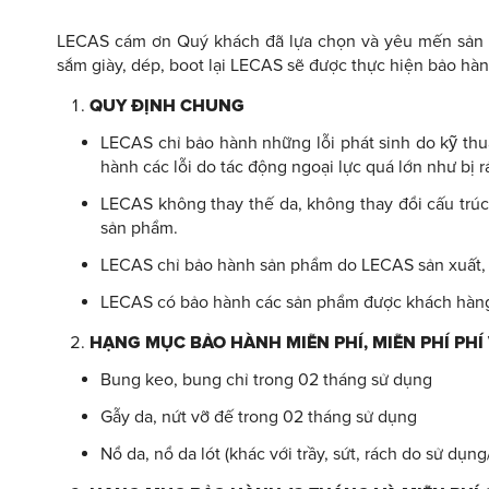
LECAS cám ơn Quý khách đã lựa chọn và yêu mến sản
sắm giày, dép, boot lại LECAS sẽ được thực hiện bảo hàn
QUY ĐỊNH CHUNG
LECAS chỉ bảo hành những lỗi phát sinh do kỹ thu
hành các lỗi do tác động ngoại lực quá lớn như bị r
LECAS không thay thế da, không thay đổi cấu trúc
sản phẩm.
LECAS chỉ bảo hành sản phẩm do LECAS sản xuất,
LECAS có bảo hành các sản phẩm được khách hàng 
HẠNG MỤC BẢO HÀNH MIỄN PHÍ, MIỄN PHÍ PHÍ
Bung keo, bung chỉ trong 02 tháng sử dụng
Gẫy da, nứt vỡ đế trong 02 tháng sử dụng
Nổ da, nổ da lót (khác với trầy, sứt, rách do sử dụn