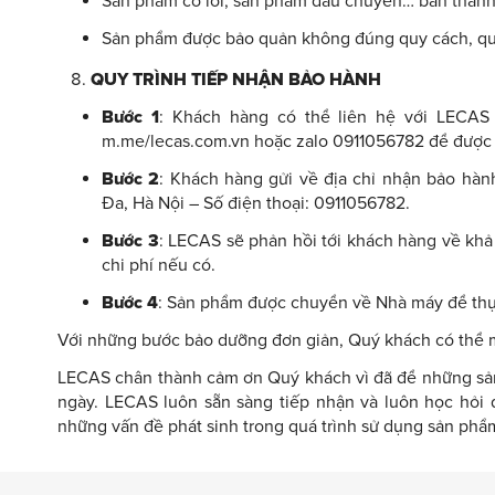
Sản phẩm có lỗi, sản phẩm đầu chuyền… bán thanh
Sản phẩm được bảo quản không đúng quy cách, qu
QUY TRÌNH TIẾP NHẬN BẢO HÀNH
Bước 1
: Khách hàng có thể liên hệ với LECAS
m.me/lecas.com.vn hoặc zalo 0911056782 để được 
Bước 2
: Khách hàng gửi về địa chỉ nhận bảo hà
Đa, Hà Nội – Số điện thoại: 0911056782.
Bước 3
: LECAS sẽ phản hồi tới khách hàng về khả
chi phí nếu có.
Bước 4
: Sản phẩm được chuyển về Nhà máy để thực 
Với những bước bảo dưỡng đơn giản, Quý khách có thể m
LECAS chân thành cảm ơn Quý khách vì đã để những s
ngày. LECAS luôn sẵn sàng tiếp nhận và luôn học hỏi
những vấn đề phát sinh trong quá trình sử dụng sản ph