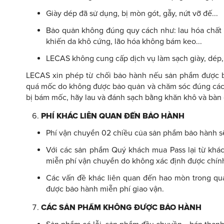
Giày dép đã sử dụng, bị mòn gót, gẫy, nứt vỡ đế...
Bảo quản không đúng quy cách như: lau hóa chất l
khiến da khô cứng, lão hóa không bám keo...
LECAS không cung cấp dịch vụ làm sạch giày, dép, 
LECAS xin phép từ chối bảo hành nếu sản phẩm được b
quá mốc do không được bảo quản và chăm sóc đúng cách.
bị bám mốc, hãy lau và đánh sạch bằng khăn khô và bàn c
PHÍ KHÁC LIÊN QUAN ĐẾN BẢO HÀNH
Phí vận chuyển 02 chiều của sản phẩm bảo hành s
Với các sản phẩm Quý khách mua Pass lại từ kh
miễn phí vận chuyển do không xác định được chín
Các vấn đề khác liên quan đến hao mòn trong quá 
được bảo hành miễn phí giao vận.
CÁC SẢN PHẨM KHÔNG ĐƯỢC BẢO HÀNH