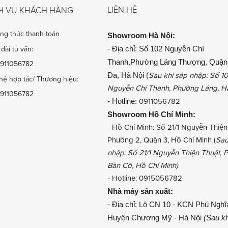
LIÊN HỆ
H VỤ KHÁCH HÀNG
ng thức thanh toán
Showroom
Hà Nội:
- Địa chỉ: Số 102 Nguyễn Chí
đài tư vấn:
Thanh,Phường Láng Thượng, Quận
911056782
Đa, Hà Nội (
Sau khi sáp nhập: Số 1
hệ hợp tác/ Thương hiệu:
Nguyễn Chí Thanh, Phường Láng, H
911056782
- Hotline:
0911056782
Showroom
Hồ Chí Minh:
- Hồ Chí Minh: Số 21/1 Nguyễn Thiện
Phường 2, Quận 3, Hồ Chí Minh (
Sau
nhập: Số 21/1 Nguyễn Thiện Thuật,
Bàn Cờ, Hồ Chí Minh)
-
Hotline: 0915056782
Nhà máy sản xuất:
- Địa chỉ: Lô CN 10 - KCN Phú Nghĩ
Huyện Chương Mỹ - Hà Nội
(Sau kh