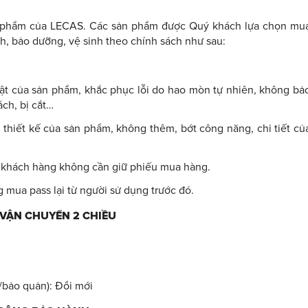
 phẩm của LECAS. Các sản phẩm được Quý khách lựa chọn mu
h, bảo dưỡng, vệ sinh theo chính sách như sau:
ật của sản phẩm, khắc phục lỗi do hao mòn tự nhiên, không bả
ách, bị cắt…
 thiết kế của sản phẩm, không thêm, bớt công năng, chi tiết củ
 khách hàng không cần giữ phiếu mua hàng.
mua pass lại từ người sử dụng trước đó.
 VẬN CHUYỂN 2 CHIỀU
g/bảo quản): Đổi mới