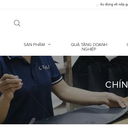
‹
i lỗi? Hiểu đúng về nếp gấp trên da thật
SẢN PHẨM
QUÀ TẶNG DOANH
NGHIỆP
CHÍ