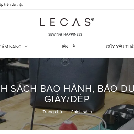
Giày da bị mốc xử lý thế nào?
CẨM NANG
LIÊN HỆ
QŨY YÊU THẬ
NH SÁCH BẢO HÀNH, BẢO D
GIÀY/DÉP
Trang chủ
Chính sách