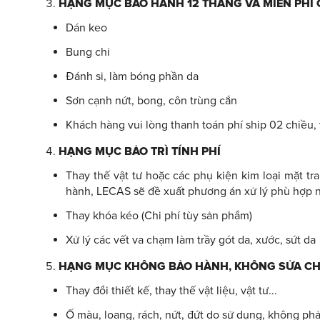
HẠNG MỤC BẢO HÀNH 12 THÁNG VÀ MIỄN PHÍ
Dán keo
Bung chỉ
Đánh si, làm bóng phần da
Sơn cạnh nứt, bong, côn trùng cắn
Khách hàng vui lòng thanh toán phí ship 02 chiều, v
HẠNG MỤC BẢO TRÌ TÍNH PHÍ
Thay thế vật tư hoặc các phụ kiện kim loại mặt tr
hành, LECAS sẽ đề xuất phương án xử lý phù hợp nhấ
Thay khóa kéo (Chi phí tùy sản phẩm)
Xử lý các vết va chạm làm trầy gót da, xước, sứt da
HẠNG MỤC KHÔNG BẢO HÀNH, KHÔNG SỬA C
Thay đổi thiết kế, thay thế vật liệu, vật tư...
Ố màu, loang, rách, nứt, đứt do sử dụng, không phả