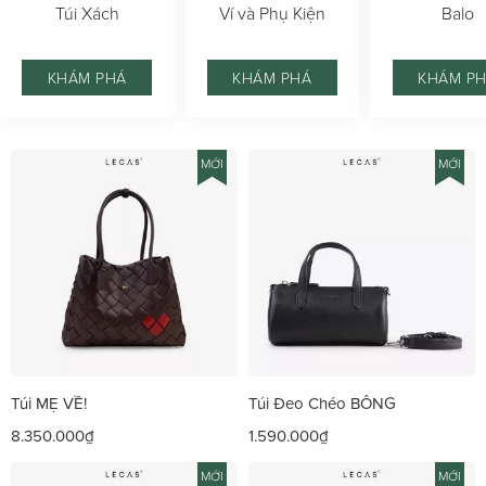
Túi Xách
Ví và Phụ Kiện
Balo
KHÁM PHÁ
KHÁM PHÁ
KHÁM P
MỚI
MỚI
Túi MẸ VỀ!
Túi Đeo Chéo BÔNG
8.350.000₫
1.590.000₫
MỚI
MỚI