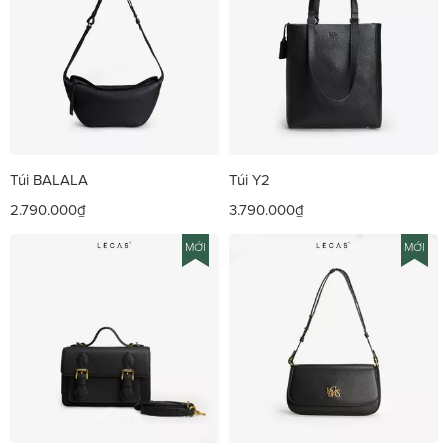
Túi BALALA
Túi Y2
2.790.000₫
3.790.000₫
MỚI
MỚI