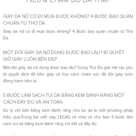
HIỂU & CHĂM ĐỒ DA THẬT
GIÀY DA NỮ CÓ ĐI MƯA ĐƯỢC KHÔNG? 4 BƯỚC BẢO QUẢN
CHUẨN TỪ THỢ DA
Giày da nữ có đi mưa được không? 4 Bước bảo quản chuẩn từ Thợ
Da
MỘT ĐÔI GIÀY DA NỮ DÙNG ĐƯỢC BAO LÂU? BÍ QUYẾT
GIỮ GIÀY LUÔN BỀN ĐẸP
Một đôi giày da nữ dùng được bao lâu? Cùng Thợ Da giải mã các yếu
tố quyết định độ bền giày và học cách chăm sóc để đôi giày luôn
đồng hành bền bỉ.
5 BƯỚC LÀM SẠCH TÚI DA BẰNG KEM ĐÁNH RĂNG MỘT
CÁCH ĐẦY ĐỦ VÀ AN TOÀN
Xử lý vết bẩn bằng kem đánh răng cho túi da là một phương pháp
hiệu quả.Trong bài viết này, LECAS sẽ chia sẻ cho bạn 5 bước làm
sạch túi da bằng kem đánh răng chi tiết và đầy đủ