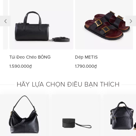
‹
›
Túi Đeo Chéo BÔNG
Dép METIS
1.590.000₫
1.790.000₫
HÃY LỰA CHỌN ĐIỀU BẠN THÍCH