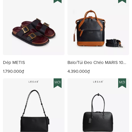
Dép METIS
Balo/Túi Đeo Chéo MARIS 10
Vachetta
1.790.000₫
4.390.000₫
MỚI
MỚI