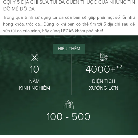
GỢI Ý 5 ĐỊA CHỈ SỬA TÚI DA QUEN THUỘC CỦA NHỮNG TÍN
ĐỒ MÊ ĐỒ DA
Trong quá trình sử dụng túi da của bạn sẽ gặp phải một số lỗi như
hỏng khóa, tróc da....Đừng lo khi bạn có thể tìm tới 5 địa chỉ sau để
sửa túi da của mình, hãy cùng LECAS khám phá nhé!
HIỂU THÊM
10
4000+
m2
NĂM
DIỆN TÍCH
KINH NGHIỆM
XƯỞNG LỚN
100 - 500