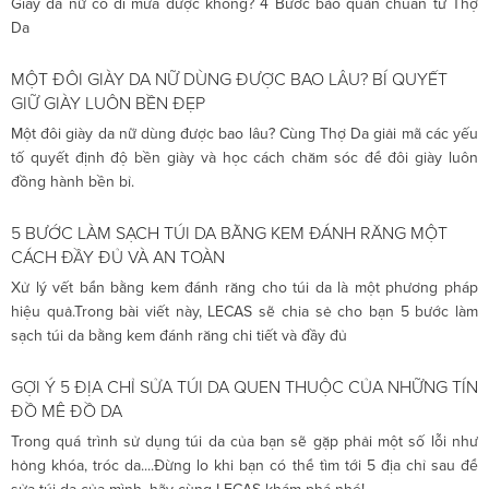
Giày da nữ có đi mưa được không? 4 Bước bảo quản chuẩn từ Thợ
Da
MỘT ĐÔI GIÀY DA NỮ DÙNG ĐƯỢC BAO LÂU? BÍ QUYẾT
GIỮ GIÀY LUÔN BỀN ĐẸP
Một đôi giày da nữ dùng được bao lâu? Cùng Thợ Da giải mã các yếu
tố quyết định độ bền giày và học cách chăm sóc để đôi giày luôn
đồng hành bền bỉ.
5 BƯỚC LÀM SẠCH TÚI DA BẰNG KEM ĐÁNH RĂNG MỘT
CÁCH ĐẦY ĐỦ VÀ AN TOÀN
Xử lý vết bẩn bằng kem đánh răng cho túi da là một phương pháp
hiệu quả.Trong bài viết này, LECAS sẽ chia sẻ cho bạn 5 bước làm
sạch túi da bằng kem đánh răng chi tiết và đầy đủ
GỢI Ý 5 ĐỊA CHỈ SỬA TÚI DA QUEN THUỘC CỦA NHỮNG TÍN
ĐỒ MÊ ĐỒ DA
Trong quá trình sử dụng túi da của bạn sẽ gặp phải một số lỗi như
hỏng khóa, tróc da....Đừng lo khi bạn có thể tìm tới 5 địa chỉ sau để