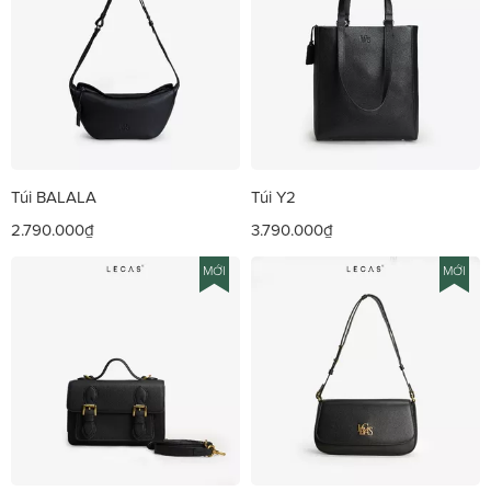
Túi BALALA
Túi Y2
2.790.000₫
3.790.000₫
MỚI
MỚI