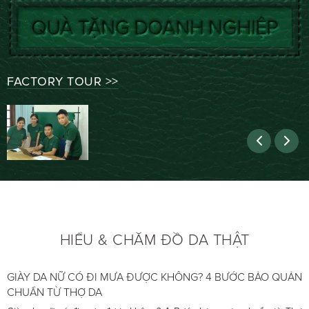
FACTORY TOUR >>
LECAS - ĐỒ DA HẠNH PHÚC
HIỂU & CHĂM ĐỒ DA THẬT
GIÀY DA NỮ CÓ ĐI MƯA ĐƯỢC KHÔNG? 4 BƯỚC BẢO QUẢN
CHUẨN TỪ THỢ DA