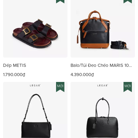
Dép METIS
Balo/Túi Đeo Chéo MARIS 10
Vachetta
1.790.000₫
4.390.000₫
MỚI
MỚI