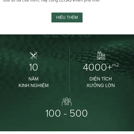
sửa túi da của mình, hãy cùng LECAS khám phá nhé!
HIỂU THÊM
10
4000+
m2
NĂM
DIỆN TÍCH
KINH NGHIỆM
XƯỞNG LỚN
100 - 500