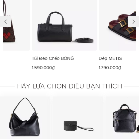
‹
›
Túi Đeo Chéo BÔNG
Dép METIS
1.590.000₫
1.790.000₫
HÃY LỰA CHỌN ĐIỀU BẠN THÍCH