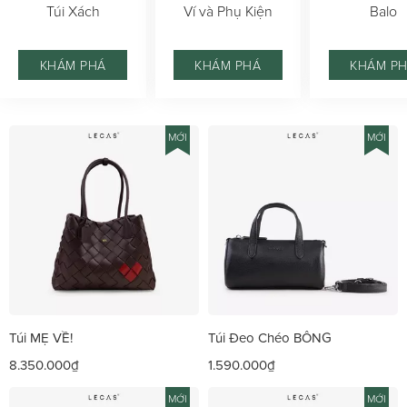
Túi Xách
Ví và Phụ Kiện
Balo
KHÁM PHÁ
KHÁM PHÁ
KHÁM P
MỚI
MỚI
Túi MẸ VỀ!
Túi Đeo Chéo BÔNG
8.350.000₫
1.590.000₫
MỚI
MỚI