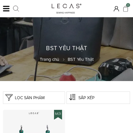
0
BST YÊU THẬT
Trang chủ
BST Yêu Thật
LỌC SẢN PHẨM
SẮP XẾP
MỚI