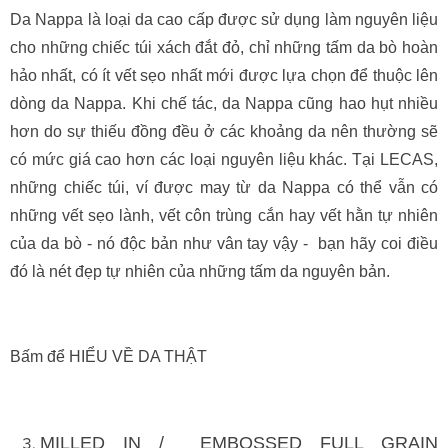
Da Nappa là loại da cao cấp được sử dụng làm nguyên liệu
cho những chiếc túi xách đắt đỏ, chỉ những tấm da bò hoàn
hảo nhất, có ít vết sẹo nhất mới được lựa chọn để thuộc lên
dòng da Nappa. Khi chế tác, da Nappa cũng hao hụt nhiều
hơn do sự thiếu đồng đều ở các khoảng da nên thường sẽ
có mức giá cao hơn các loại nguyên liệu khác. Tại LECAS,
những chiếc túi, ví được may từ da Nappa có thể vẫn có
những vết sẹo lành, vết côn trùng cắn hay vết hằn tự nhiên
của da bò - nó độc bản như vân tay vậy - bạn hãy coi điều
đó là nét đẹp tự nhiên của những tấm da nguyên bản.
Bấm để HIỂU VỀ DA THẬT
MILLED IN / EMBOSSED FULL GRAIN