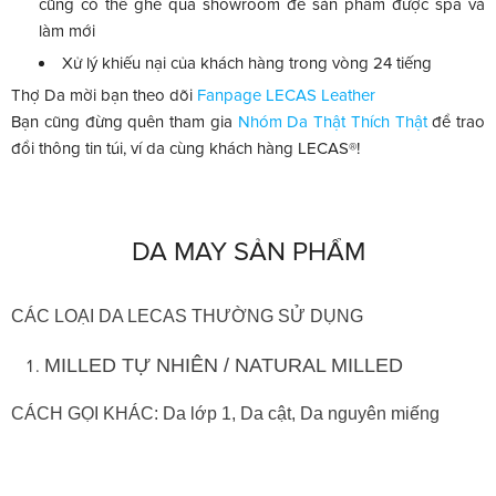
cũng có thể ghé qua showroom để sản phẩm được spa và
làm mới
Xử lý khiếu nại của khách hàng trong vòng 24 tiếng
Thợ Da mời bạn theo dõi
Fanpage LECAS Leather
Bạn cũng đừng quên tham gia
Nhóm Da Thật Thích Thật
để trao
đổi thông tin túi, ví da cùng khách hàng LECAS®!
DA MAY SẢN PHẨM
CÁC LOẠI DA LECAS THƯỜNG SỬ DỤNG
MILLED TỰ NHIÊN / NATURAL MILLED
CÁCH GỌI KHÁC: Da lớp 1, Da cật, Da nguyên miếng