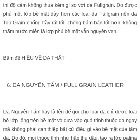
thì độ cảm không thua kém gì so với da Fullgrain. Do được
phủ một lớp bề mặt dày hơn các loại da Fullgrain nên da
Top Grain chống trầy rất tốt, chống bám bẩn tốt hơn, không
thấm nước miễn là lớp phủ bề mặt vẫn nguyên vẹn.
Bấm để HIỂU VỀ DA THẬT
DA NGUYÊN TẤM / FULL GRAIN LEATHER
Da Nguyên Tấm hay là tên để gọi cho loại da chỉ được loại
bỏ lớp lông trên bề mặt và đưa vào quá trình thuộc da ngay
mà không phải can thiệp bất cứ điều gì vào bề mặt của tấm
da. Do đó, mọi thuộc tính như hấp thụ dầu, tạo ra lớp patina