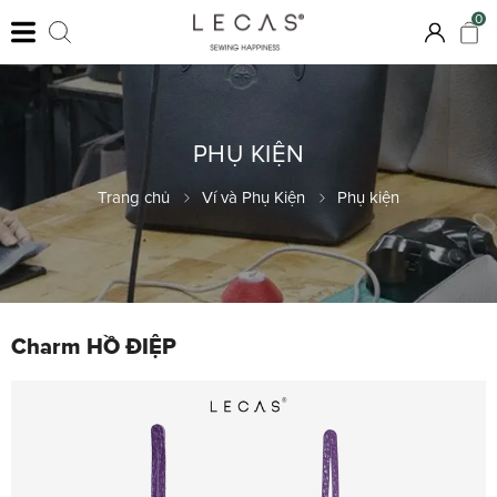
0
PHỤ KIỆN
Trang chủ
Ví và Phụ Kiện
Phụ kiện
Charm HỒ ĐIỆP