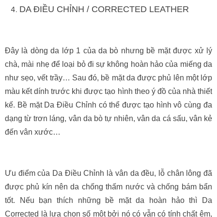
DA ĐIỀU CHỈNH / CORRECTED LEATHER
Đây là dòng da lớp 1 của da bò nhưng bề mặt được xử lý
chà, mài nhẹ để loại bỏ đi sự không hoàn hảo của miếng da
như sẹo, vết trầy… Sau đó, bề mặt da được phủ lên một lớp
màu kết dính trước khi được tạo hình theo ý đồ của nhà thiết
kế. Bề mặt Da Điều Chỉnh có thể được tạo hình vô cùng đa
dạng từ trơn láng, vân da bò tự nhiên, vân da cá sấu, vân kẻ
đến vân xước…
Ưu điểm của Da Điều Chỉnh là vân da đều, lỗ chân lông đã
được phủ kín nên da chống thấm nước và chống bám bẩn
tốt. Nếu bạn thích những bề mặt da hoàn hảo thì Da
Corrected là lựa chọn số một bởi nó có vẫn có tính chất êm,