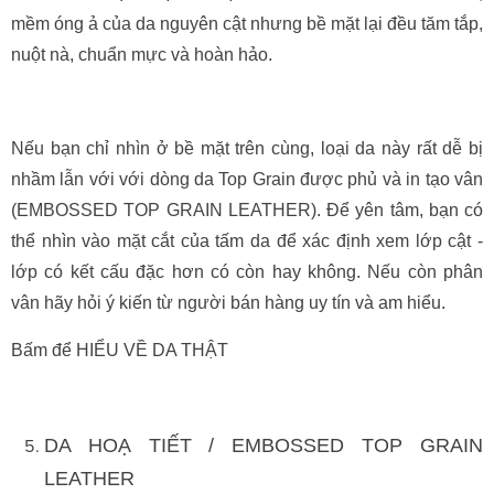
mềm óng ả của da nguyên cật nhưng bề mặt lại đều tăm tắp,
nuột nà, chuẩn mực và hoàn hảo.
Nếu bạn chỉ nhìn ở bề mặt trên cùng, loại da này rất dễ bị
nhầm lẫn với với dòng da Top Grain được phủ và in tạo vân
(EMBOSSED TOP GRAIN LEATHER). Để yên tâm, bạn có
thể nhìn vào mặt cắt của tấm da để xác định xem lớp cật -
lớp có kết cấu đặc hơn có còn hay không. Nếu còn phân
vân hãy hỏi ý kiến từ người bán hàng uy tín và am hiểu.
Bấm để HIỂU VỀ DA THẬT
DA HOẠ TIẾT / EMBOSSED TOP GRAIN
LEATHER