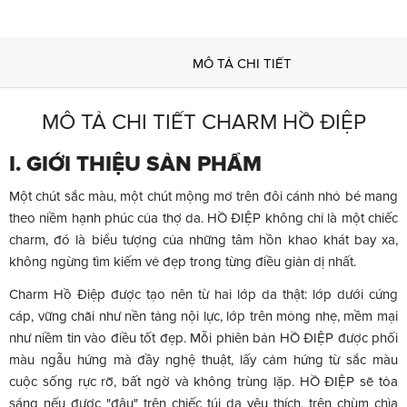
MÔ TẢ CHI TIẾT
MÔ TẢ CHI TIẾT CHARM HỒ ĐIỆP
I. GIỚI THIỆU SẢN PHẨM
Một chút sắc màu, một chút mộng mơ trên đôi cánh nhỏ bé mang
theo niềm hạnh phúc của thợ da. HỒ ĐIỆP không chỉ là một chiếc
charm, đó là biểu tượng của những tâm hồn khao khát bay xa,
không ngừng tìm kiếm vẻ đẹp trong từng điều giản dị nhất.
Charm Hồ Điệp được tạo nên từ hai lớp da thật: lớp dưới cứng
cáp, vững chãi như nền tảng nội lực, lớp trên mỏng nhẹ, mềm mại
như niềm tin vào điều tốt đẹp. Mỗi phiên bản HỒ ĐIỆP được phối
màu ngẫu hứng mà đầy nghệ thuật, lấy cảm hứng từ sắc màu
cuộc sống rực rỡ, bất ngờ và không trùng lặp. HỒ ĐIỆP sẽ tỏa
sáng nếu được "đậu" trên chiếc túi da yêu thích, trên chùm chìa