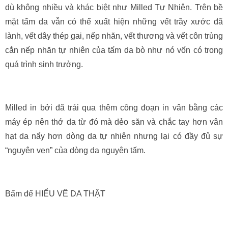
dù không nhiều và khác biệt như Milled Tự Nhiên. Trên bề
mặt tấm da vẫn có thể xuất hiện những vết trầy xước đã
lành, vết dây thép gai, nếp nhăn, vết thương và vết côn trùng
cắn nếp nhăn tự nhiên của tấm da bò như nó vốn có trong
quá trình sinh trưởng.
Milled in bởi đã trải qua thêm công đoạn in vân bằng các
máy ép nên thớ da từ đó mà dẻo săn và chắc tay hơn vân
hạt da nẩy hơn dòng da tự nhiên nhưng lại có đầy đủ sự
“nguyên vẹn” của dòng da nguyên tấm.
Bấm để HIỂU VỀ DA THẬT