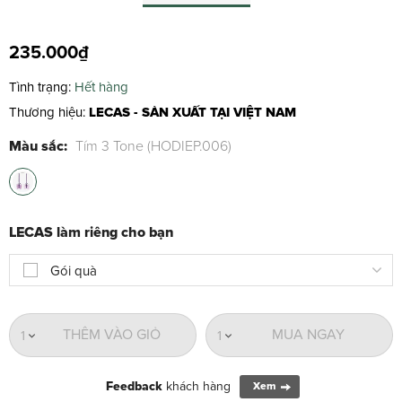
235.000₫
Tình trạng:
Hết hàng
Thương hiệu:
LECAS - SẢN XUẤT TẠI VIỆT NAM
Màu sắc:
Tím 3 Tone (HODIEP.006)
LECAS làm riêng cho bạn
Gói quà
THÊM VÀO GIỎ
MUA NGAY
1
1
Feedback
khách hàng
Xem