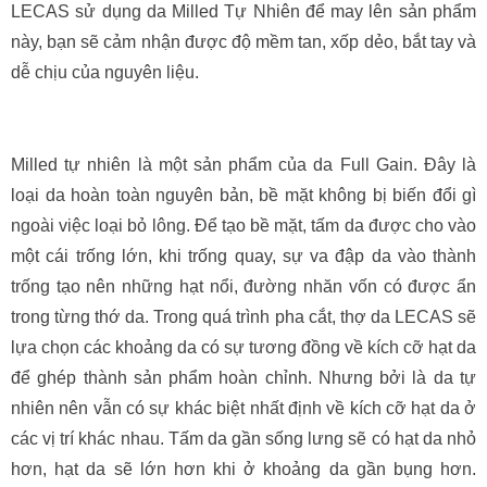
LECAS sử dụng da Milled Tự Nhiên để may lên sản phẩm
này, bạn sẽ cảm nhận được độ mềm tan, xốp dẻo, bắt tay và
dễ chịu của nguyên liệu.
Milled tự nhiên là một sản phẩm của da Full Gain. Đây là
loại da hoàn toàn nguyên bản, bề mặt không bị biến đổi gì
ngoài việc loại bỏ lông. Để tạo bề mặt, tấm da được cho vào
một cái trống lớn, khi trống quay, sự va đập da vào thành
trống tạo nên những hạt nổi, đường nhăn vốn có được ẩn
trong từng thớ da. Trong quá trình pha cắt, thợ da LECAS sẽ
lựa chọn các khoảng da có sự tương đồng về kích cỡ hạt da
để ghép thành sản phẩm hoàn chỉnh. Nhưng bởi là da tự
nhiên nên vẫn có sự khác biệt nhất định về kích cỡ hạt da ở
các vị trí khác nhau. Tấm da gần sống lưng sẽ có hạt da nhỏ
hơn, hạt da sẽ lớn hơn khi ở khoảng da gần bụng hơn.