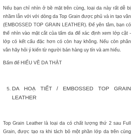
Nếu bạn chỉ nhìn ở bề mặt trên cùng, loại da này rất dễ bị
nhầm lẫn với với dòng da Top Grain được phủ và in tạo vân
(EMBOSSED TOP GRAIN LEATHER). Để yên tâm, bạn có
thể nhìn vào mặt cắt của tấm da để xác định xem lớp cật -
lớp có kết cấu đặc hơn có còn hay không. Nếu còn phân
vân hãy hỏi ý kiến từ người bán hàng uy tín và am hiểu.
Bấm để HIỂU VỀ DA THẬT
DA HOẠ TIẾT / EMBOSSED TOP GRAIN
LEATHER
Top Grain Leather là loại da có chất lượng thứ 2 sau Full
Grain, được tạo ra khi tách bỏ một phần lớp da trên cùng