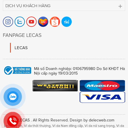
DỊCH VỤ KHÁCH HÀNG
FANPAGE LECAS
Mã số Doanh nghiệp: 0106795980 Do Sở KHDT Hà
Nội cấp ngày 19/03/2015
©
LECAS
. All Rights Reserved. Design by
delecweb.com
Lecas uy tín
,
Ví da thời thượng
,
Ví da Nam đẳng cấp
,
Ví da nữ sang trọng
,
Vi da
chất lượng số 1
,
Hàng chuẩn Việt Nam
,
Lecas khắc chữ trên da