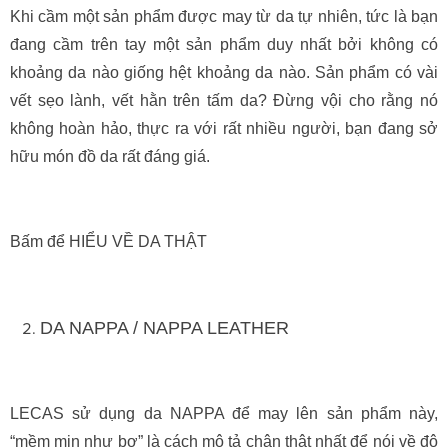
Khi cầm một sản phẩm được may từ da tự nhiên, tức là bạn
đang cầm trên tay một sản phẩm duy nhất bởi không có
khoảng da nào giống hệt khoảng da nào. Sản phẩm có vài
vết sẹo lành, vết hằn trên tấm da? Đừng vội cho rằng nó
không hoàn hảo, thực ra với rất nhiều người, bạn đang sở
hữu món đồ da rất đáng giá.
Bấm để HIỂU VỀ DA THẬT
DA NAPPA / NAPPA LEATHER
LECAS sử dụng da NAPPA để may lên sản phẩm này,
“mềm mịn như bơ” là cách mô tả chân thật nhất để nói về độ