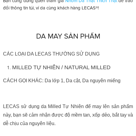
Bạn cũng đừng quên tham gia
Nhóm Da Thật Thích Thật
để trao
đổi thông tin túi, ví da cùng khách hàng LECAS®!
DA MAY SẢN PHẨM
CÁC LOẠI DA LECAS THƯỜNG SỬ DỤNG
MILLED TỰ NHIÊN / NATURAL MILLED
CÁCH GỌI KHÁC: Da lớp 1, Da cật, Da nguyên miếng
LECAS sử dụng da Milled Tự Nhiên để may lên sản phẩm
này, bạn sẽ cảm nhận được độ mềm tan, xốp dẻo, bắt tay và
dễ chịu của nguyên liệu.