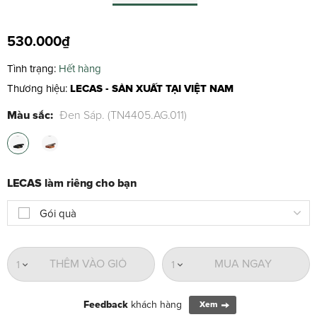
530.000₫
Tình trạng:
Hết hàng
Thương hiệu:
LECAS - SẢN XUẤT TẠI VIỆT NAM
Màu sắc:
Đen Sáp. (TN4405.AG.011)
LECAS làm riêng cho bạn
Gói quà
THÊM VÀO GIỎ
MUA NGAY
1
1
Feedback
khách hàng
Xem