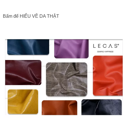
Bấm để HIỂU VỀ DA THẬT