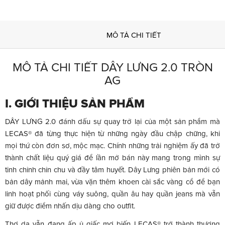
MÔ TẢ CHI TIẾT
MÔ TẢ CHI TIẾT DÂY LƯNG 2.0 TRÒN
AG
I. GIỚI THIỆU SẢN PHẨM
DÂY LƯNG 2.0 đánh dấu sự quay trở lại của một sản phẩm mà
LECAS® đã từng thực hiện từ những ngày đầu chập chững, khi
mọi thứ còn đơn sơ, mộc mạc. Chính những trải nghiệm ấy đã trở
thành chất liệu quý giá để lần mở bán này mang trong mình sự
tinh chỉnh chỉn chu và đầy tâm huyết. Dây Lưng phiên bản mới có
bản dây mảnh mai, vừa vặn thêm khoen cài sắc vàng cổ để bạn
linh hoạt phối cùng váy suông, quần âu hay quần jeans mà vẫn
giữ được điểm nhấn dịu dàng cho outfit.
Thợ da vẫn đang ấp ủ giấc mơ biến LECAS® trở thành thương