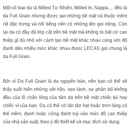
Một số loại da là Milled Tự Nhiên, Milled In, Nappa… đều là
da Full Grain nhưng được tạo những bề mặt và thuộc mềm
rất đặc trưng và nổi tiếng nên có những tên gọi riêng. Còn
lại da có đầy đủ lớp cật trên bề mặt mà không bị bất cứ can
thiệp gì dù nhỏ với cách tạo bề mặt khác nhau cùng với độ
đanh dẻo nhiều mức khác nhau được LECAS gọi chung là
da Full Grain.
Bởi vì Da Full Grain là da nguyên bản, nên bạn có thể sẽ
thấy xuất hiện những vệt hằn, sẹo lành, sự phân bổ không
đều của lỗ chân lông của tấm da trên bề mặt chiếc túi hay
chiếc ví của bạn. Da có thể có lăn tăn hạt hoặc trơn láng có
thể mềm, đanh hoặc cứng đanh tuỳ vào mức độ can thiệp
của nhà sản xuất, theo ý đồ thiết kế và mục đích sử dụng.