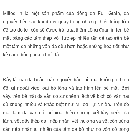
Milled In là một sản phẩm của dòng da Full Grain, da
nguyên liệu sau khi được quay trong những chiếc trống lớn
để tạo độ tơi xốp sẽ được trải qua thêm công đoạn in lên bề
mặt bằng các tấm thép với lực ép nhiều tấn để tạo trên bề
mặt tấm da những vân da đều hơn hoặc những hoạ tiết như
kẻ caro, bông hoa, chiếc lá…
Đây là loại da hoàn toàn nguyên bản, bề mặt không bị biến
đổi gì ngoài việc loại bỏ lông và tạo hình lên bề mặt. Bởi
vậy, trên bề mặt da vẫn có sự chênh lệch về kích cỡ vân hạt
dù không nhiều và khác biệt như Milled Tự Nhiên. Trên bề
mặt tấm da vẫn có thể xuất hiện những vết trầy xước đã
lành, vết dây thép gai, nếp nhăn, vết thương và vết côn trùng
cắn nếp nhăn tự nhiên của tấm da bò như nó vốn có trong