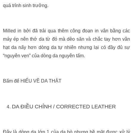
quá trình sinh trưởng.
Milled in bởi đã trải qua thêm công đoạn in vân bằng các
máy ép nên thớ da từ đó mà dẻo săn và chắc tay hơn vân
hạt da nẩy hơn dòng da tự nhiên nhưng lại có đầy đủ sự
“nguyên vẹn” của dòng da nguyên tấm.
Bấm để HIỂU VỀ DA THẬT
DA ĐIỀU CHỈNH / CORRECTED LEATHER
Đây là dòng da lớp 1 của da bò nhưng bề mặt được xử lý