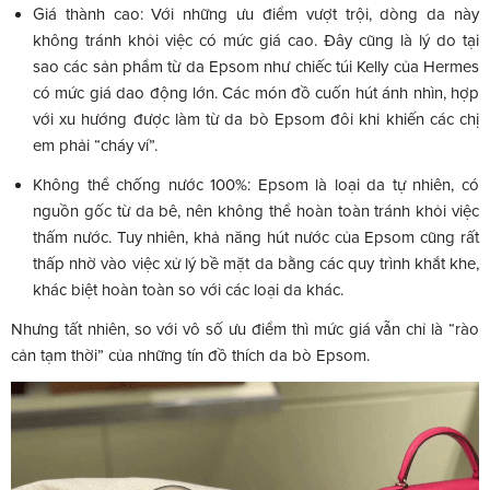
Giá thành cao: Với những ưu điểm vượt trội, dòng da này
không tránh khỏi việc có mức giá cao. Đây cũng là lý do tại
sao các sản phẩm từ da Epsom như chiếc túi Kelly của Hermes
có mức giá dao động lớn. Các món đồ cuốn hút ánh nhìn, hợp
với xu hướng được làm từ da bò Epsom đôi khi khiến các chị
em phải “cháy ví”.
Không thể chống nước 100%: Epsom là loại da tự nhiên, có
nguồn gốc từ da bê, nên không thể hoàn toàn tránh khỏi việc
thấm nước. Tuy nhiên, khả năng hút nước của Epsom cũng rất
thấp nhờ vào việc xử lý bề mặt da bằng các quy trình khắt khe,
khác biệt hoàn toàn so với các loại da khác.
Nhưng tất nhiên, so với vô số ưu điểm thì mức giá vẫn chỉ là “rào
cản tạm thời” của những tín đồ thích da bò Epsom.