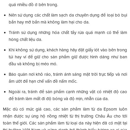
quá nhiều đồ ở bên trong.
Nên sử dụng các chất làm sạch da chuyên dụng để loại bỏ bụi
bẩn hay mỡ bẩn mà không làm hại cho da.
Tránh sử dụng những hóa chất tẩy rửa quá mạnh có thể làm
hỏng chất liệu da.
Khi không sử dụng, khách hàng hãy đặt giấy lót vào bên trong
túi hay ví để giữ cho sản phẩm giữ được hình dáng như ban
đầu và không bị méo mó.
Bảo quản nơi khô ráo, tránh ánh sáng mặt trời trực tiếp và nơi
ẩm ướt để hạn chế vấn đề nấm mốc.
Ngoài ra, tránh để sản phẩm cạnh những vật có nhiệt độ cao
để tránh làm mất đi độ bóng và độ mịn, nhẵn của da.
Mặc dù có mức giá cao, các sản phẩm làm từ da Epsom luôn
nhận được sự ủng hộ nồng nhiệt từ thị trường Châu Âu cho tới
toàn thế giới. Các sản phẩm làm từ loại da này hiện đã có mặt tại
thị trường Việt Nam và xứng danh trở thành biểu tượng xa xỉ của