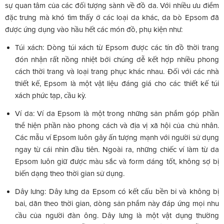
sự quan tâm của các đối tượng sành về đồ da. Với nhiều ưu điểm
đặc trưng mà khó tìm thấy ở các loại da khác, da bò Epsom đã
được ứng dụng vào hầu hết các món đồ, phụ kiện như:
Túi xách: Dòng túi xách từ Epsom được các tín đồ thời trang
đón nhận rất nồng nhiệt bởi chúng dễ kết hợp nhiều phong
cách thời trang và loại trang phục khác nhau. Đối với các nhà
thiết kế, Epsom là một vật liệu đáng giá cho các thiết kế túi
xách phức tạp, cầu kỳ.
Ví da: Ví da Epsom là một trong những sản phẩm góp phần
thể hiện phần nào phong cách và địa vị xã hội của chủ nhân.
Các mẫu ví Epsom luôn gây ấn tượng mạnh với người sử dụng
ngay từ cái nhìn đầu tiên. Ngoài ra, những chiếc ví làm từ da
Epsom luôn giữ được màu sắc và form dáng tốt, không sợ bị
biến dạng theo thời gian sử dụng.
Dây lưng: Dây lưng da Epsom có kết cấu bền bỉ và không bị
bai, dãn theo thời gian, dòng sản phẩm này đáp ứng mọi nhu
cầu của người đàn ông. Dây lưng là một vật dụng thường