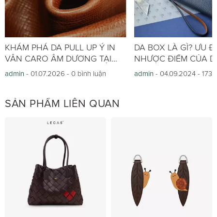
KHÁM PHÁ DA PULL UP Ý IN
DA BOX LÀ GÌ? ƯU Đ
VÂN CARO ÂM DƯƠNG TẠI
NHƯỢC ĐIỂM CỦA D
LECAS
admin
- 01.07.2026 -
0 bình luận
admin
- 04.09.2024 -
1738
SẢN PHẨM LIÊN QUAN