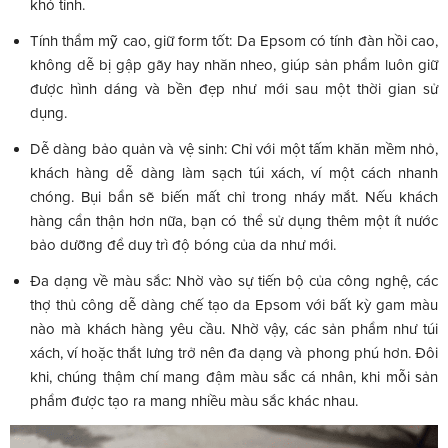
khó tính.
Tính thẩm mỹ cao, giữ form tốt: Da Epsom có tính đàn hồi cao,
không dễ bị gập gãy hay nhăn nheo, giúp sản phẩm luôn giữ
được hình dáng và bền đẹp như mới sau một thời gian sử
dụng.
Dễ dàng bảo quản và vệ sinh: Chỉ với một tấm khăn mềm nhỏ,
khách hàng dễ dàng làm sạch túi xách, ví một cách nhanh
chóng. Bụi bẩn sẽ biến mất chỉ trong nháy mắt. Nếu khách
hàng cẩn thận hơn nữa, bạn có thể sử dụng thêm một ít nước
bảo dưỡng để duy trì độ bóng của da như mới.
Đa dạng về màu sắc: Nhờ vào sự tiến bộ của công nghệ, các
thợ thủ công dễ dàng chế tạo da Epsom với bất kỳ gam màu
nào mà khách hàng yêu cầu. Nhờ vậy, các sản phẩm như túi
xách, ví hoặc thắt lưng trở nên đa dạng và phong phú hơn. Đôi
khi, chúng thậm chí mang đậm màu sắc cá nhân, khi mỗi sản
phẩm được tạo ra mang nhiều màu sắc khác nhau.