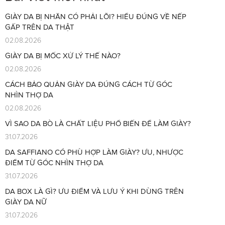
GIÀY DA BỊ NHĂN CÓ PHẢI LỖI? HIỂU ĐÚNG VỀ NẾP
GẤP TRÊN DA THẬT
02.08.2026
GIÀY DA BỊ MỐC XỬ LÝ THẾ NÀO?
02.08.2026
CÁCH BẢO QUẢN GIÀY DA ĐÚNG CÁCH TỪ GÓC
NHÌN THỢ DA
02.08.2026
VÌ SAO DA BÒ LÀ CHẤT LIỆU PHỔ BIẾN ĐỂ LÀM GIÀY?
31.07.2026
DA SAFFIANO CÓ PHÙ HỢP LÀM GIÀY? ƯU, NHƯỢC
ĐIỂM TỪ GÓC NHÌN THỢ DA
31.07.2026
DA BOX LÀ GÌ? ƯU ĐIỂM VÀ LƯU Ý KHI DÙNG TRÊN
GIÀY DA NỮ
31.07.2026