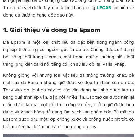
là nguyên liệu da ưa chuộng của các ông lớn thời trang toàn cầu.
Trong bài viết dưới đây, mời khách hàng cùng
LECAS
tìm hiểu về
dòng da thượng hạng độc đáo này.
1. Giới thiệu về dòng Da Epsom
Da Epsom là một loại chất liệu da đặc biệt trong ngành công
nghiệp thời trang có nguồn gốc từ da bê. Chúng được sử dụng
bởi hãng thời trang Hermes, một trong những thương hiệu thời
trang, phụ kiện xa xỉ nổi tiếng có lịch sử lâu đời tại Paris, Pháp.
Không giống với những loại vật liệu da thông thường khác, bề
mặt của da Epsom không giữ được vẻ đẹp tự nhiên của da bê.
Thay vào đó, loại da này có các vân dạng hạt nhỏ được tạo ra
bằng quá trình ép vân, dập nổi nhiều lần. Các thớ da được nén lại
chắc chắn, tạo ra một cấu trúc cứng và bền, nhằm giữ được hình
dáng và khách hàng dễ dàng làm sạch sản phẩm hơn. Bề mặt da
Epsom được phủ một lớp chống xước và chống nước rất tốt, có
thể nói đến hai từ “hoàn hảo” cho dòng da này.