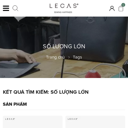
0
SỐ LƯỢNG LỚN
Trang chủ
Tags
KẾT QUẢ TÌM KIẾM: SỐ LƯỢNG LỚN
SẢN PHẨM