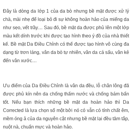
Đây là dòng da lớp 1 của da bò nhưng bề mặt được xử lý
chà, mài nhẹ để loại bỏ đi sự không hoàn hảo của miếng da
như sẹo, vết trầy… Sau đó, bề mặt da được phủ lên một lớp
màu kết dính trước khi được tạo hình theo ý đồ của nhà thiết
kế. Bề mặt Da Điều Chỉnh có thể được tạo hình vô cùng đa
dạng từ trơn láng, vân da bò tự nhiên, vân da cá sấu, vân kẻ
đến vân xước…
Ưu điểm của Da Điều Chỉnh là vân da đều, lỗ chân lông đã
được phủ kín nên da chống thấm nước và chống bám bẩn
tốt. Nếu bạn thích những bề mặt da hoàn hảo thì Da
Corrected là lựa chọn số một bởi nó có vẫn có tính chất êm,
mềm óng ả của da nguyên cật nhưng bề mặt lại đều tăm tắp,
nuột nà, chuẩn mực và hoàn hảo.