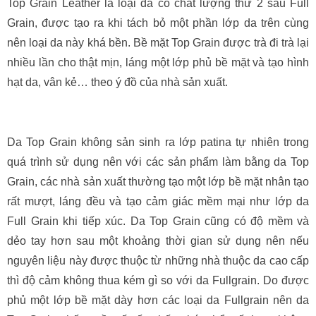
Top Grain Leather là loại da có chất lượng thứ 2 sau Full
Grain, được tạo ra khi tách bỏ một phần lớp da trên cùng
nên loại da này khá bền. Bề mặt Top Grain được trà đi trà lại
nhiều lần cho thật mịn, láng một lớp phủ bề mặt và tạo hình
hạt da, vân kẻ… theo ý đồ của nhà sản xuất.
Da Top Grain không sản sinh ra lớp patina tự nhiên trong
quá trình sử dụng nên với các sản phẩm làm bằng da Top
Grain, các nhà sản xuất thường tạo một lớp bề mặt nhân tạo
rất mượt, láng đều và tạo cảm giác mềm mại như lớp da
Full Grain khi tiếp xúc. Da Top Grain cũng có độ mềm và
dẻo tay hơn sau một khoảng thời gian sử dụng nên nếu
nguyên liệu này được thuộc từ những nhà thuộc da cao cấp
thì độ cảm không thua kém gì so với da Fullgrain. Do được
phủ một lớp bề mặt dày hơn các loại da Fullgrain nên da