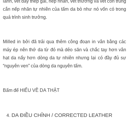
lành, vết dây thép gai, nếp nhăn, vết thương và vết côn trùng
cắn nếp nhăn tự nhiên của tấm da bò như nó vốn có trong
quá trình sinh trưởng.
Milled in bởi đã trải qua thêm công đoạn in vân bằng các
máy ép nên thớ da từ đó mà dẻo săn và chắc tay hơn vân
hạt da nẩy hơn dòng da tự nhiên nhưng lại có đầy đủ sự
“nguyên vẹn” của dòng da nguyên tấm.
Bấm để HIỂU VỀ DA THẬT
DA ĐIỀU CHỈNH / CORRECTED LEATHER