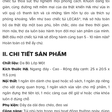
chiếc túi thoả sức thử nghiệm mọi phong cách. Khuôn dáng tối
giản, cùng đường nét mềm mại của da thật khiến HẠ như vừa in
với quý cô thanh lịch và cả những tâm hồn tự do ưa thích sự
phóng khoáng. Vẫn như bao chiếc túi LECAS®, HẠ sở hữu toàn
bộ da thật lớp một bao phủ, bền chắc, dẻo dai theo thời gian.
Hơn nữa, thợ da luôn bảo hành trọn đời mọi sản phẩm của mình.
Biết đâu một chiếc túi HẠ sẽ đồng hành cùng bạn 5 - 10 năm nữa?
Hoàn toàn có thể ấy chứ.
II. CHI TIẾT SẢN PHẨM
Chất liệu:
Da Bò Lớp Một
Kích thước HẠ
: Ngang đáy - Cao - Rộng đáy cạnh: 25 x 20.5 x
11.5 (cm)
Nội thất:
1 ngăn lớn dành cho ipad hoặc sổ sách, 1 ngăn zip riêng
cho vật dụng quan trọng, 1 ngăn vách vừa vặn cho mỹ phẩm, 1
ngăn đựng thẻ tiện lợi, 1 móc càng cua để giữ ví hoặc chìa khóa
luôn ở đúng chỗ
Phụ kiện:
Dây da dài đeo chéo, đeo vai
Công năng:
Túi phù hợp trong mọi hoạt động thường ngày, dùng