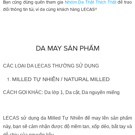
Bạn cũng đừng quên tham gia
Nhóm Da Thật Thích Thật
để trao
đổi thông tin túi, ví da cùng khách hàng LECAS®
DA MAY SẢN PHẨM
CÁC LOẠI DA LECAS THƯỜNG SỬ DỤNG
MILLED TỰ NHIÊN / NATURAL MILLED
CÁCH GỌI KHÁC: Da lớp 1, Da cật, Da nguyên miếng
LECAS sử dụng da Milled Tự Nhiên để may lên sản phẩm
này, bạn sẽ cảm nhận được độ mềm tan, xốp dẻo, bắt tay và
dễ chịu của nguyên liệu.