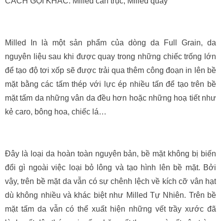
CÁCH GỌI KHÁC: Milled cán trục, Milled quay
Milled In là một sản phẩm của dòng da Full Grain, da
nguyên liệu sau khi được quay trong những chiếc trống lớn
để tạo độ tơi xốp sẽ được trải qua thêm công đoạn in lên bề
mặt bằng các tấm thép với lực ép nhiều tấn để tạo trên bề
mặt tấm da những vân da đều hơn hoặc những hoạ tiết như
kẻ caro, bông hoa, chiếc lá…
Đây là loại da hoàn toàn nguyên bản, bề mặt không bị biến
đổi gì ngoài việc loại bỏ lông và tạo hình lên bề mặt. Bởi
vậy, trên bề mặt da vẫn có sự chênh lệch về kích cỡ vân hạt
dù không nhiều và khác biệt như Milled Tự Nhiên. Trên bề
mặt tấm da vẫn có thể xuất hiện những vết trầy xước đã