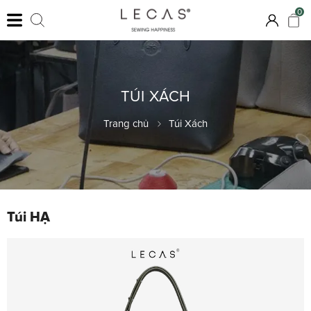
0
TÚI XÁCH
Trang chủ
Túi Xách
Túi HẠ