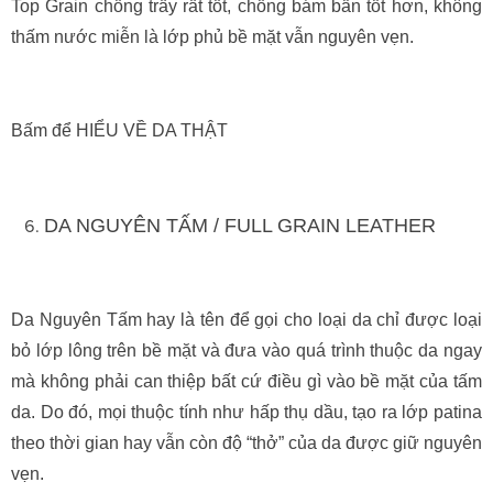
Top Grain chống trầy rất tốt, chống bám bẩn tốt hơn, không
thấm nước miễn là lớp phủ bề mặt vẫn nguyên vẹn.
Bấm để HIỂU VỀ DA THẬT
DA NGUYÊN TẤM / FULL GRAIN LEATHER
Da Nguyên Tấm hay là tên để gọi cho loại da chỉ được loại
bỏ lớp lông trên bề mặt và đưa vào quá trình thuộc da ngay
mà không phải can thiệp bất cứ điều gì vào bề mặt của tấm
da. Do đó, mọi thuộc tính như hấp thụ dầu, tạo ra lớp patina
theo thời gian hay vẫn còn độ “thở” của da được giữ nguyên
vẹn.