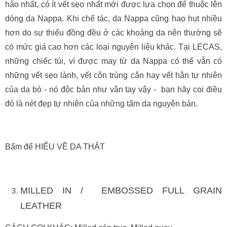
hảo nhất, có ít vết sẹo nhất mới được lựa chọn để thuộc lên
dòng da Nappa. Khi chế tác, da Nappa cũng hao hụt nhiều
hơn do sự thiếu đồng đều ở các khoảng da nên thường sẽ
có mức giá cao hơn các loại nguyên liệu khác. Tại LECAS,
những chiếc túi, ví được may từ da Nappa có thể vẫn có
những vết sẹo lành, vết côn trùng cắn hay vết hằn tự nhiên
của da bò - nó độc bản như vân tay vậy - bạn hãy coi điều
đó là nét đẹp tự nhiên của những tấm da nguyên bản.
Bấm để HIỂU VỀ DA THẬT
MILLED IN / EMBOSSED FULL GRAIN
LEATHER