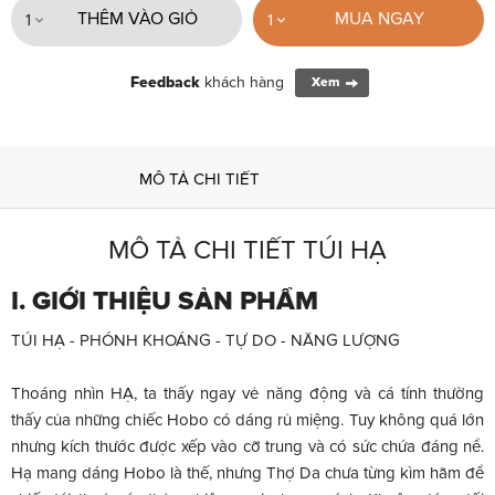
THÊM VÀO GIỎ
MUA NGAY
1
1
Feedback
khách hàng
Xem
MÔ TẢ CHI TIẾT
MÔ TẢ CHI TIẾT TÚI HẠ
I. GIỚI THIỆU SẢN PHẨM
TÚI HẠ - PHÓNH KHOÁNG - TỰ DO - NĂNG LƯỢNG
Thoáng nhìn HẠ, ta thấy ngay vẻ năng động và cá tính thường
thấy của những chiếc Hobo có dáng rủ miệng. Tuy không quá lớn
nhưng kích thước được xếp vào cỡ trung và có sức chứa đáng nể.
Hạ mang dáng Hobo là thế, nhưng Thợ Da chưa từng kìm hãm để