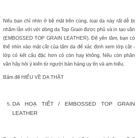
Nếu bạn chỉ nhìn ở bề mặt trên cùng, loại da này rất dễ bị
nhầm lẫn với với dòng da Top Grain được phủ và in tạo vân
(EMBOSSED TOP GRAIN LEATHER). Để yên tâm, bạn có
thể nhìn vào mặt cắt của tấm da để xác định xem lớp cật -
lớp có kết cấu đặc hơn có còn hay không. Nếu còn phân
vân hãy hỏi ý kiến từ người bán hàng uy tín và am hiểu.
Bấm để HIỂU VỀ DA THẬT
DA HOẠ TIẾT / EMBOSSED TOP GRAIN
LEATHER