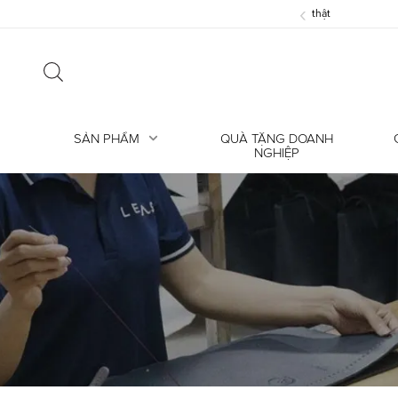
‹
ỗi? Hiểu đúng về nếp gấp trên da thật
SẢN PHẨM
QUÀ TẶNG DOANH
NGHIỆP