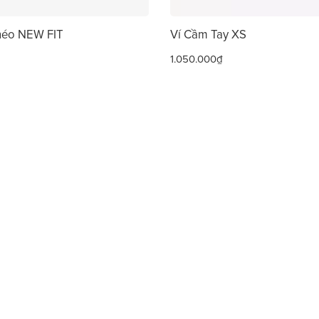
héo NEW FIT
Ví Cầm Tay XS
1.050.000₫