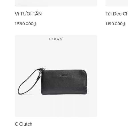
Ví TƯƠI TẮN
Túi Đeo C
1.590.000₫
1.190.000₫
C Clutch