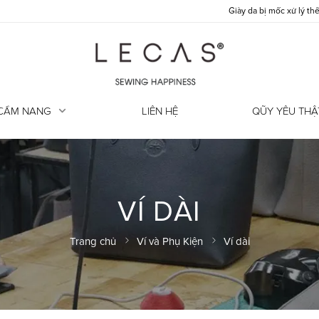
Giày da bị mốc xử lý thế nào?
CẨM NANG
LIÊN HỆ
QŨY YÊU THẬ
VÍ DÀI
Trang chủ
Ví và Phụ Kiện
Ví dài