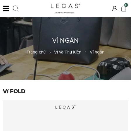
0
VÍ NGẮN
Trang chủ
Ví và Phụ Kiện
Ví ngắn
Ví FOLD