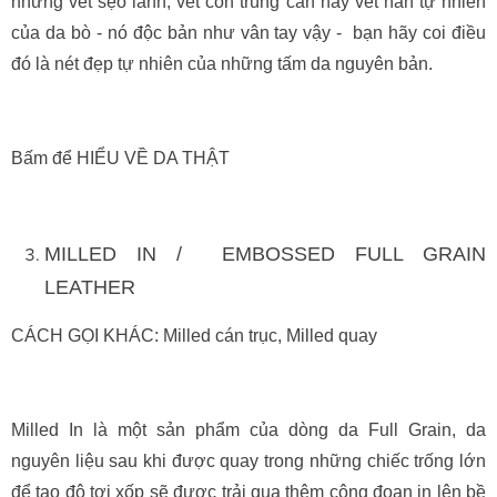
những vết sẹo lành, vết côn trùng cắn hay vết hằn tự nhiên
của da bò - nó độc bản như vân tay vậy - bạn hãy coi điều
đó là nét đẹp tự nhiên của những tấm da nguyên bản.
Bấm để HIỂU VỀ DA THẬT
MILLED IN / EMBOSSED FULL GRAIN
LEATHER
CÁCH GỌI KHÁC: Milled cán trục, Milled quay
Milled In là một sản phẩm của dòng da Full Grain, da
nguyên liệu sau khi được quay trong những chiếc trống lớn
để tạo độ tơi xốp sẽ được trải qua thêm công đoạn in lên bề