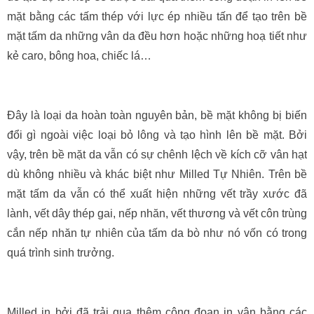
mặt bằng các tấm thép với lực ép nhiều tấn để tạo trên bề
mặt tấm da những vân da đều hơn hoặc những hoạ tiết như
kẻ caro, bông hoa, chiếc lá…
Đây là loại da hoàn toàn nguyên bản, bề mặt không bị biến
đổi gì ngoài việc loại bỏ lông và tạo hình lên bề mặt. Bởi
vậy, trên bề mặt da vẫn có sự chênh lệch về kích cỡ vân hạt
dù không nhiều và khác biệt như Milled Tự Nhiên. Trên bề
mặt tấm da vẫn có thể xuất hiện những vết trầy xước đã
lành, vết dây thép gai, nếp nhăn, vết thương và vết côn trùng
cắn nếp nhăn tự nhiên của tấm da bò như nó vốn có trong
quá trình sinh trưởng.
Milled in bởi đã trải qua thêm công đoạn in vân bằng các