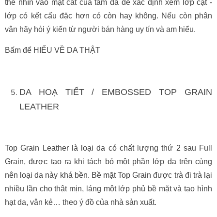
thể nhìn vào mặt cắt của tấm da để xác định xem lớp cật -
lớp có kết cấu đặc hơn có còn hay không. Nếu còn phân
vân hãy hỏi ý kiến từ người bán hàng uy tín và am hiểu.
Bấm để HIỂU VỀ DA THẬT
DA HOẠ TIẾT / EMBOSSED TOP GRAIN
LEATHER
Top Grain Leather là loại da có chất lượng thứ 2 sau Full
Grain, được tạo ra khi tách bỏ một phần lớp da trên cùng
nên loại da này khá bền. Bề mặt Top Grain được trà đi trà lại
nhiều lần cho thật mịn, láng một lớp phủ bề mặt và tạo hình
hạt da, vân kẻ… theo ý đồ của nhà sản xuất.