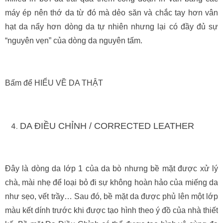
máy ép nên thớ da từ đó mà dẻo săn và chắc tay hơn vân
hạt da nẩy hơn dòng da tự nhiên nhưng lại có đầy đủ sự
“nguyên vẹn” của dòng da nguyên tấm.
Bấm để HIỂU VỀ DA THẬT
DA ĐIỀU CHỈNH / CORRECTED LEATHER
Đây là dòng da lớp 1 của da bò nhưng bề mặt được xử lý
chà, mài nhẹ để loại bỏ đi sự không hoàn hảo của miếng da
như sẹo, vết trầy… Sau đó, bề mặt da được phủ lên một lớp
màu kết dính trước khi được tạo hình theo ý đồ của nhà thiết