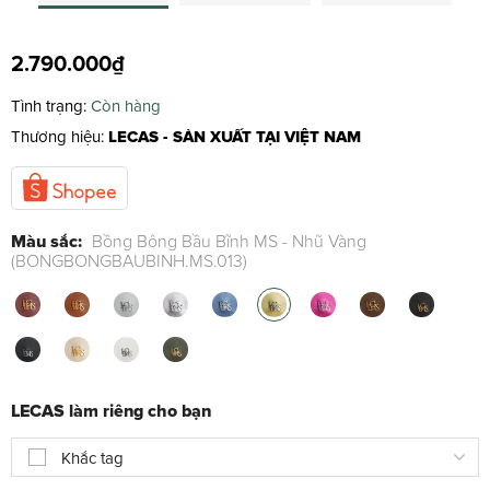
2.790.000₫
Tình trạng:
Còn hàng
Thương hiệu:
LECAS - SẢN XUẤT TẠI VIỆT NAM
Màu sắc:
Bồng Bông Bầu Bĩnh MS - Nhũ Vàng
(BONGBONGBAUBINH.MS.013)
LECAS làm riêng cho bạn
Khắc tag