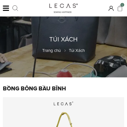
0
TÚI XÁCH
Trang chủ
Túi Xách
BỒNG BÔNG BẦU BĨNH