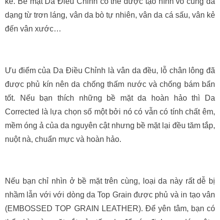
kế. Bề mặt Da Điều Chỉnh có thể được tạo hình vô cùng đa
dạng từ trơn láng, vân da bò tự nhiên, vân da cá sấu, vân kẻ
đến vân xước…
Ưu điểm của Da Điều Chỉnh là vân da đều, lỗ chân lông đã
được phủ kín nên da chống thấm nước và chống bám bẩn
tốt. Nếu bạn thích những bề mặt da hoàn hảo thì Da
Corrected là lựa chọn số một bởi nó có vẫn có tính chất êm,
mềm óng ả của da nguyên cật nhưng bề mặt lại đều tăm tắp,
nuột nà, chuẩn mực và hoàn hảo.
Nếu bạn chỉ nhìn ở bề mặt trên cùng, loại da này rất dễ bị
nhầm lẫn với với dòng da Top Grain được phủ và in tạo vân
(EMBOSSED TOP GRAIN LEATHER). Để yên tâm, bạn có