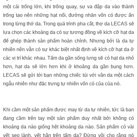
một cái trống lớn, khi trống quay, sự va đập da vào thành
trống tạo nên những hạt nổi, đường nhăn vốn có được ẩn
trong từng thớ da. Trong quá trình pha cắt, thợ da LECAS sẽ
lựa chọn các khoảng da có sự tương đồng về kích cỡ hạt da
để ghép thành sản phẩm hoàn chỉnh. Nhưng bởi là da tự
nhiên nên vẫn có sự khác biệt nhất định về kích cỡ hạt da ở
các vị trí khác nhau. Tấm da gần sống lưng sẽ có hạt da nhỏ
hơn, hạt da sẽ lớn hơn khi ở khoảng da gần bụng hơn.
LECAS sẽ gửi tới bạn những chiếc túi với vân da một cách
ngẫu nhiên như đặc trưng tự nhiên vốn có của của nó.
Khi cầm một sản phẩm được may từ da tự nhiên, tức là bạn
đang cầm trên tay một sản phẩm duy nhất bởi không có
khoảng da nào giống hệt khoảng da nào. Sản phẩm có vài
vết sẹo lành, vết hằn trên tấm da? Đừng vội cho rằng nó