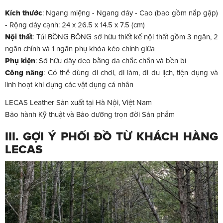
Kích thước
:
Ngang miệng - Ngang đáy - Cao (bao gồm nắp gập)
- Rộng đáy cạnh: 24 x 26.5 x 14.5 x 7.5 (cm)
Nội thất
: Túi
BỒNG BÔNG sở hữu thiết kế nội thất gồm 3 ngăn, 2
ngăn chính và 1 ngăn phụ khóa kéo chính giữa
Phụ kiện
: Sở hữu dây đeo bằng da chắc chắn và bền bỉ
Công năng
: Có thể dùng đi chơi, đi làm, đi du lịch, tiện dụng và
linh hoạt khi đựng các vật dụng cá nhân
LECAS Leather Sản xuất tại Hà Nội, Việt Nam
B
ảo hành Kỹ thuật và Bảo dưỡng trọn đời Sản phẩm
III. GỢI Ý PHỐI ĐỒ TỪ KHÁCH HÀNG
LECAS