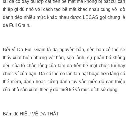
lại da có đầy đủ lớp cật trên bề mặt mà không bị bất cứ can
thiệp gì dù nhỏ với cách tạo bề mặt khác nhau cùng với độ
đanh dẻo nhiều mức khác nhau được LECAS gọi chung là
da Full Grain.
Bởi vì Da Full Grain là da nguyên bản, nên bạn có thể sẽ
thấy xuất hiện những vệt hằn, sẹo lành, sự phân bổ không
đều của lỗ chân lông của tấm da trên bề mặt chiếc túi hay
chiếc ví của bạn. Da có thể có lăn tăn hạt hoặc trơn láng có
thể mềm, đanh hoặc cứng đanh tuỳ vào mức độ can thiệp
của nhà sản xuất, theo ý đồ thiết kế và mục đích sử dụng.
Bấm để HIỂU VỀ DA THẬT