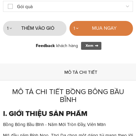
Gói quà
THÊM VÀO GIỎ
MUA NGAY
1
1
Feedback
khách hàng
Xem
MÔ TẢ CHI TIẾT
MÔ TẢ CHI TIẾT BỒNG BÔNG BẦU
BĨNH
I. GIỚI THIỆU SẢN PHẨM
Bồng Bông Bầu Bĩnh - Năm Mới Tròn Đầy, Viên Mãn
Mở đầu năm Bính Ngọ, Thợ Da chọn một dáng túi mang theo lời