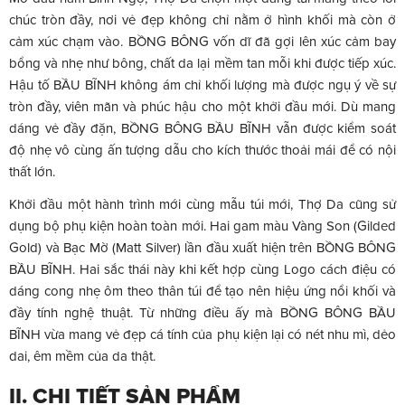
chúc tròn đầy, nơi vẻ đẹp không chỉ nằm ở hình khối mà còn ở
cảm xúc chạm vào. BỒNG BÔNG vốn dĩ đã gợi lên xúc cảm bay
bổng và nhẹ như bông, chất da lại mềm tan mỗi khi được tiếp xúc.
Hậu tố BẦU BĨNH không ám chỉ khối lượng mà được ngụ ý về sự
tròn đầy, viên mãn và phúc hậu cho một khởi đầu mới. Dù mang
dáng vẻ đầy đặn, BỒNG BÔNG BẦU BĨNH vẫn được kiểm soát
độ nhẹ vô cùng ấn tượng dẫu cho kích thước thoải mái để có nội
thất lớn.
Khởi đầu một hành trình mới cùng mẫu túi mới, Thợ Da cũng sử
dụng bộ phụ kiện hoàn toàn mới. Hai gam màu Vàng Son (Gilded
Gold) và Bạc Mờ (Matt Silver) lần đầu xuất hiện trên BỒNG BÔNG
BẦU BĨNH. Hai sắc thái này khi kết hợp cùng Logo cách điệu có
dáng cong nhẹ ôm theo thân túi để tạo nên hiệu ứng nổi khối và
đầy tính nghệ thuật. Từ những điều ấy mà BỒNG BÔNG BẦU
BĨNH vừa mang vẻ đẹp cá tính của phụ kiện lại có nét nhu mì, dẻo
dai, êm mềm của da thật.
II. CHI TIẾT SẢN PHẨM