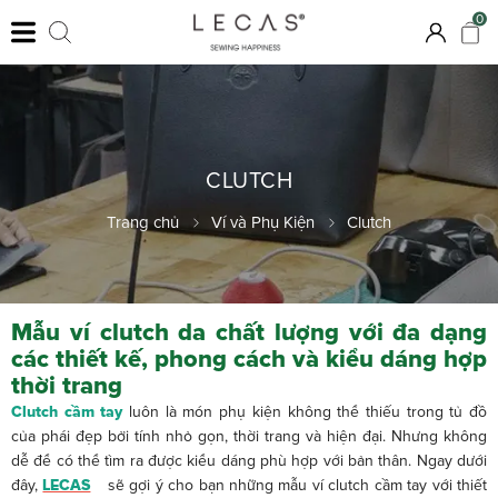
0
CLUTCH
Trang chủ
Ví và Phụ Kiện
Clutch
Mẫu ví clutch da chất lượng với đa dạng
các thiết kế, phong cách và kiểu dáng hợp
thời trang
Clutch cầm tay
luôn là món phụ kiện không thể thiếu trong tủ đồ
của phái đẹp bởi tính nhỏ gọn, thời trang và hiện đại. Nhưng không
dễ để có thể tìm ra được kiểu dáng phù hợp với bản thân. Ngay dưới
đây,
LECAS
sẽ gợi ý cho bạn những mẫu ví clutch cầm tay với thiết