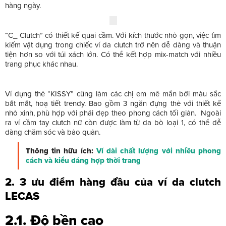
hàng ngày.
“C_ Clutch” có thiết kế quai cầm. Với kích thước nhỏ gọn, việc tìm
kiếm vật dụng trong chiếc ví da clutch trở nên dễ dàng và thuận
tiện hơn so với túi xách lớn. Có thể kết hợp mix-match với nhiều
trang phục khác nhau.
Ví đựng thẻ “KISSY” cũng làm các chị em mê mẩn bởi màu sắc
bắt mắt, hoạ tiết trendy. Bao gồm 3 ngăn đựng thẻ với thiết kế
nhỏ xinh, phù hợp với phái đẹp theo phong cách tối giản.
Ngoài
ra ví cầm tay clutch nữ còn được làm từ da bò loại 1, có thể dễ
dàng chăm sóc và bảo quản.
Thông tin hữu ích:
Ví dài chất lượng với nhiều phong
cách và kiểu dáng hợp thời trang
2.
3 ưu điểm hàng đầu của ví da clutch
LECAS
2.1. Độ bền cao