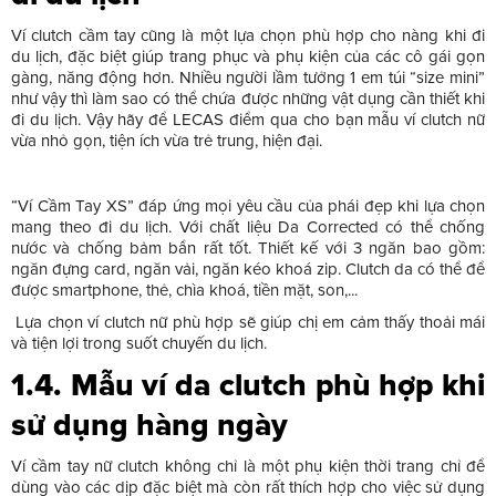
Ví clutch cầm tay cũng là một lựa chọn phù hợp cho nàng khi đi
du lịch, đặc biệt giúp trang phục và phụ kiện của các cô gái gọn
gàng, năng động hơn. Nhiều người lầm tưởng 1 em túi “size mini”
như vậy thì làm sao có thể chứa được những vật dụng cần thiết khi
đi du lịch. Vậy hãy để LECAS điểm qua cho bạn mẫu ví clutch nữ
vừa nhỏ gọn, tiện ích vừa trẻ trung, hiện đại.
“Ví Cầm Tay XS” đáp ứng mọi yêu cầu của phái đẹp khi lựa chọn
mang theo đi du lịch. Với chất liệu Da Corrected có thể chống
nước và chống bảm bẩn rất tốt. Thiết kế với 3 ngăn bao gồm:
ngăn đựng card, ngăn vải, ngăn kéo khoá zip. Clutch da có thể để
được smartphone, thẻ, chìa khoá, tiền mặt, son,...
Lựa chọn ví clutch nữ phù hợp sẽ giúp chị em cảm thấy thoải mái
và tiện lợi trong suốt chuyến du lịch.
1.4. Mẫu ví da clutch phù hợp khi
sử dụng hàng ngày
Ví cầm tay nữ clutch không chỉ là một phụ kiện thời trang chỉ để
dùng vào các dịp đặc biệt mà còn rất thích hợp cho việc sử dụng