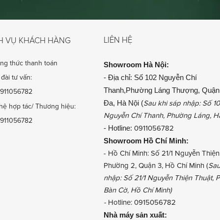
LIÊN HỆ
H VỤ KHÁCH HÀNG
ng thức thanh toán
Showroom
Hà Nội:
- Địa chỉ: Số 102 Nguyễn Chí
đài tư vấn:
Thanh,Phường Láng Thượng, Quận
911056782
Đa, Hà Nội (
Sau khi sáp nhập: Số 1
hệ hợp tác/ Thương hiệu:
Nguyễn Chí Thanh, Phường Láng, H
911056782
- Hotline:
0911056782
Showroom
Hồ Chí Minh:
- Hồ Chí Minh: Số 21/1 Nguyễn Thiện
Phường 2, Quận 3, Hồ Chí Minh (
Sau
nhập: Số 21/1 Nguyễn Thiện Thuật,
Bàn Cờ, Hồ Chí Minh)
-
Hotline: 0915056782
Nhà máy sản xuất: