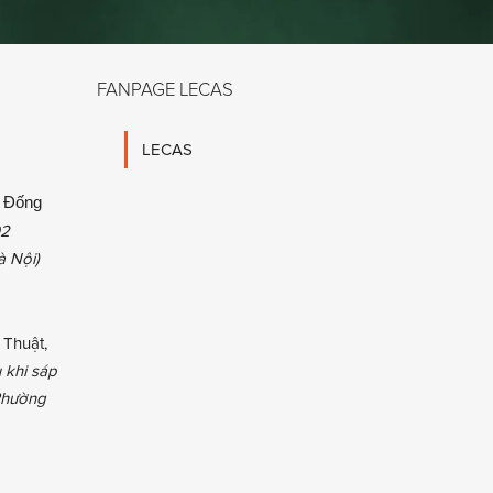
FANPAGE LECAS
LECAS
 Đống
02
à Nội)
 Thuật,
 khi sáp
 Phường