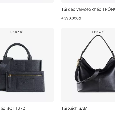
Túi đeo vai/Đeo chéo TRỐ
4.390.000₫
Chéo BOTT270
Túi Xách SAM