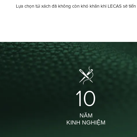
Lựa chọn túi xách đã không còn khó khăn khi LECAS sẽ tiến 
10
NĂM
KINH NGHIỆM