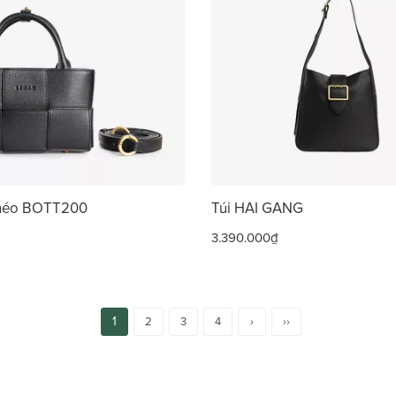
Chéo BOTT200
Túi HAI GANG
3.390.000₫
1
2
3
4
›
››