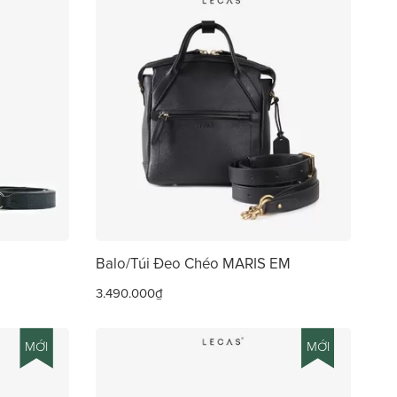
Balo/Túi Đeo Chéo MARIS EM
3.490.000₫
MỚI
MỚI