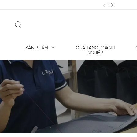
‹
ỗi? Hiểu đúng về nếp gấp trên da thật
SẢN PHẨM
QUÀ TẶNG DOANH
NGHIỆP