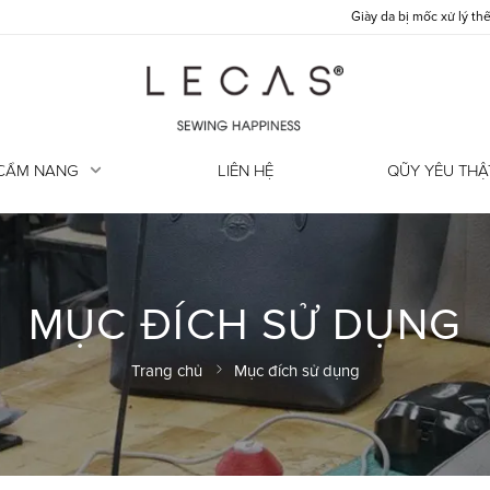
Giày da bị mốc xử lý thế nào?
CẨM NANG
LIÊN HỆ
QŨY YÊU THẬ
MỤC ĐÍCH SỬ DỤNG
Trang chủ
Mục đích sử dụng