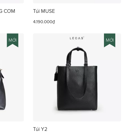
NG CƠM
Túi MUSE
4.190.000₫
MỚI
MỚI
Túi Y2