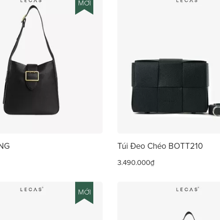
MỚI
ANG
Túi Đeo Chéo BOTT210
3.490.000₫
MỚI