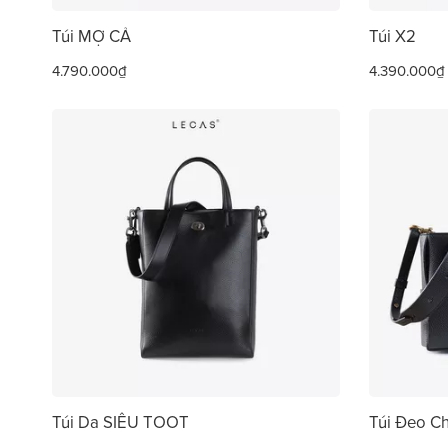
Túi MỢ CẢ
Túi X2
4.790.000₫
4.390.000₫
Túi Da SIÊU TOOT
Túi Đeo 