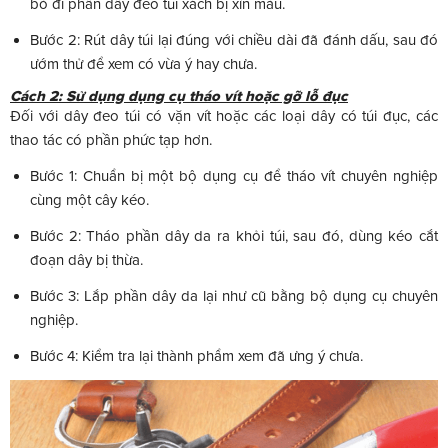
bỏ đi phần dây đeo túi xách bị xỉn màu.
Bước 2: Rút dây túi lại đúng với chiều dài đã đánh dấu, sau đó
ướm thử để xem có vừa ý hay chưa.
Cách 2: Sử dụng dụng cụ tháo vít hoặc gỡ lỗ đục
Đối với dây đeo túi có vặn vít hoặc các loại dây có túi đục, các
thao tác có phần phức tạp hơn.
Bước 1: Chuẩn bị một bộ dụng cụ để tháo vít chuyên nghiệp
cùng một cây kéo.
Bước 2: Tháo phần dây da ra khỏi túi, sau đó, dùng kéo cắt
đoạn dây bị thừa.
Bước 3: Lắp phần dây da lại như cũ bằng bộ dụng cụ chuyên
nghiệp.
Bước 4: Kiểm tra lại thành phẩm xem đã ưng ý chưa.