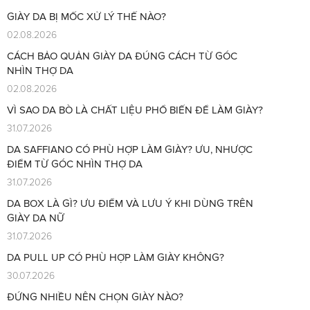
GIÀY DA BỊ MỐC XỬ LÝ THẾ NÀO?
02.08.2026
CÁCH BẢO QUẢN GIÀY DA ĐÚNG CÁCH TỪ GÓC
NHÌN THỢ DA
02.08.2026
VÌ SAO DA BÒ LÀ CHẤT LIỆU PHỔ BIẾN ĐỂ LÀM GIÀY?
31.07.2026
DA SAFFIANO CÓ PHÙ HỢP LÀM GIÀY? ƯU, NHƯỢC
ĐIỂM TỪ GÓC NHÌN THỢ DA
31.07.2026
DA BOX LÀ GÌ? ƯU ĐIỂM VÀ LƯU Ý KHI DÙNG TRÊN
GIÀY DA NỮ
31.07.2026
DA PULL UP CÓ PHÙ HỢP LÀM GIÀY KHÔNG?
30.07.2026
ĐỨNG NHIỀU NÊN CHỌN GIÀY NÀO?