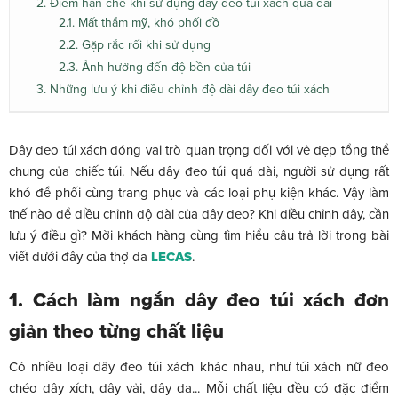
2. Điểm hạn chế khi sử dụng dây đeo túi xách quá dài
2.1. Mất thẩm mỹ, khó phối đồ
2.2. Gặp rắc rối khi sử dụng
2.3. Ảnh hưởng đến độ bền của túi
3. Những lưu ý khi điều chỉnh độ dài dây đeo túi xách
Dây đeo túi xách đóng vai trò quan trọng đối với vẻ đẹp tổng thể
chung của chiếc túi. Nếu dây đeo túi quá dài, người sử dụng rất
khó để phối cùng trang phục và các loại phụ kiện khác. Vậy làm
thế nào để điều chỉnh độ dài của dây đeo? Khi điều chỉnh dây, cần
lưu ý điều gì? Mời khách hàng cùng tìm hiểu câu trả lời trong bài
viết dưới đây của thợ da
LECAS
.
1. Cách làm ngắn dây đeo túi xách đơn
giản theo từng chất liệu
Có nhiều loại dây đeo túi xách khác nhau, như túi xách nữ đeo
chéo dây xích, dây vải, dây da... Mỗi chất liệu đều có đặc điểm