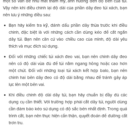
một số vấn đề như mất thẩm mỹ, ảnh hưởng đến độ bền của túi.
Vậy nên khi điều chỉnh lại độ dài của phần dây đeo túi xách, bạn
nên lưu ý những điều sau:
Bạn hãy kiểm tra kỹ, đánh dấu phần dây thừa trước khi điều
chỉnh, đặc biệt là với những cách cần dùng kéo để cắt ngắn
dây túi. Bạn nên căn cứ vào chiều cao của mình, độ dài yêu
thích và mục đích sử dụng.
Đối với những chiếc túi xách đeo vai, bạn nên chỉnh dây đeo
nên có độ dài vừa đủ để túi nằm ngang hông hoặc cao hơn
một chút. Đối với những loại túi xách kết hợp balo, bạn nên
chỉnh hai bên dây đeo có độ dài bằng nhau để tránh gây áp
lực lên một bên vai.
Khi điều chỉnh độ dài dây túi, bạn hãy chuẩn bị đầy đủ các
dụng cụ cần thiết. Với trường hợp phải cắt dây túi, người dùng
cần đảm bảo kéo sử dụng có độ sắc bén nhất định. Trong quá
trình cắt, bạn nên thực hiện cẩn thận, quyết đoán để đường cắt
trơn tru.