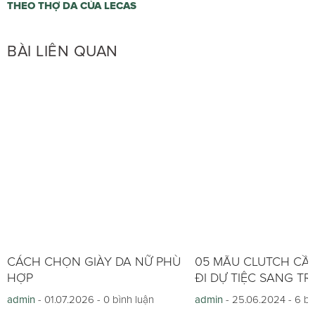
THEO THỢ DA CỦA LECAS
BÀI LIÊN QUAN
CÁCH CHỌN GIÀY DA NỮ PHÙ
05 MẪU CLUTCH CẦ
HỢP
ĐI DỰ TIỆC SANG T
admin
- 01.07.2026 -
0 bình luận
admin
- 25.06.2024 -
6 bì