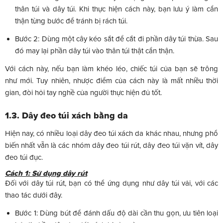
thân túi và dây túi. Khi thực hiện cách này, bạn lưu ý làm cẩn
thận từng bước để tránh bị rách túi.
Bước 2: Dùng một cây kéo sắt để cắt đi phần dây túi thừa. Sau
đó may lại phần dây túi vào thân túi thật cẩn thận.
Với cách này, nếu bạn làm khéo léo, chiếc túi của bạn sẽ trông
như mới. Tuy nhiên, nhược điểm của cách này là mất nhiều thời
gian, đòi hỏi tay nghề của người thực hiện đủ tốt.
1.3. Dây đeo túi xách bằng da
Hiện nay, có nhiều loại dây đeo túi xách da khác nhau, nhưng phổ
biến nhất vẫn là các nhóm dây đeo túi rút, dây đeo túi vặn vít, dây
đeo túi đục.
Cách 1: Sử dụng dây rút
Đối với dây túi rút, bạn có thể ứng dụng như dây túi vải, với các
thao tác dưới đây.
Bước 1: Dùng bút để đánh dấu độ dài cần thu gọn, ưu tiên loại