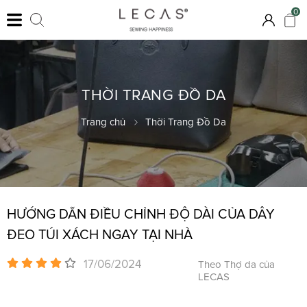
0
THỜI TRANG ĐỒ DA
Trang chủ
Thời Trang Đồ Da
HƯỚNG DẪN ĐIỀU CHỈNH ĐỘ DÀI CỦA DÂY
ĐEO TÚI XÁCH NGAY TẠI NHÀ
17/06/2024
Theo Thợ da của
LECAS