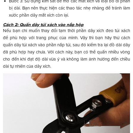
Bước 3: Sử dụng kìm sắt để mở các mắt xích và loại bỏ đi phần
bị dài. Bạn nên thực hiện các thao tác nhẹ nhàng để tránh làm
xước phần dây mắt xích còn lại.
Cách 2: Quấn dây túi xách vào nắp hộp
Nếu bạn chỉ muốn thay đổi tạm thời phần dây xích đeo túi xách
để phù hợp với trang phục của mình. Vậy thì bạn hãy thử cách
quấn dây túi xách vào phần nắp túi, sau đó kiểm tra lại đồ dài dây
đã phù hợp hay chưa. Với cách này, bạn có thể quấn nhiều vòng
cho đến khi đạt độ dài vừa ý và không làm ảnh hưởng đến chiều
dài tự nhiên của dây xích.