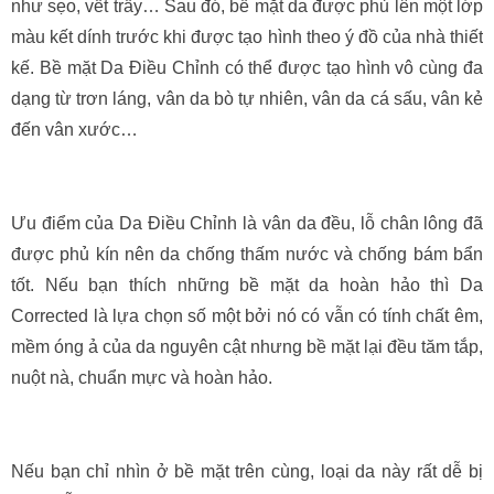
như sẹo, vết trầy… Sau đó, bề mặt da được phủ lên một lớp
màu kết dính trước khi được tạo hình theo ý đồ của nhà thiết
kế. Bề mặt Da Điều Chỉnh có thể được tạo hình vô cùng đa
dạng từ trơn láng, vân da bò tự nhiên, vân da cá sấu, vân kẻ
đến vân xước…
Ưu điểm của Da Điều Chỉnh là vân da đều, lỗ chân lông đã
được phủ kín nên da chống thấm nước và chống bám bẩn
tốt. Nếu bạn thích những bề mặt da hoàn hảo thì Da
Corrected là lựa chọn số một bởi nó có vẫn có tính chất êm,
mềm óng ả của da nguyên cật nhưng bề mặt lại đều tăm tắp,
nuột nà, chuẩn mực và hoàn hảo.
Nếu bạn chỉ nhìn ở bề mặt trên cùng, loại da này rất dễ bị