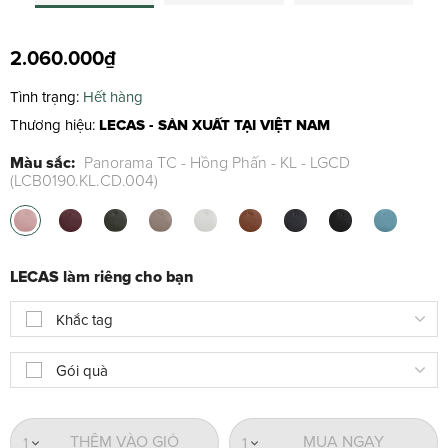
2.060.000₫
Tình trạng:
Hết hàng
Thương hiệu:
LECAS - SẢN XUẤT TẠI VIỆT NAM
Màu sắc:
Panorama TC - Hồng Phấn - KL - LGCD
(LCB0190.KL.CD.004)
LECAS làm riêng cho bạn
Khắc tag
Gói quà
THÊM VÀO GIỎ
MUA NGAY
1
1