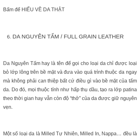
Bấm để HIỂU VỀ DA THẬT
DA NGUYÊN TẤM / FULL GRAIN LEATHER
Da Nguyên Tấm hay là tên để gọi cho loại da chỉ được loại
bỏ lớp lông trên bề mặt và đưa vào quá trình thuộc da ngay
mà không phải can thiệp bất cứ điều gì vào bề mặt của tấm
da. Do đó, mọi thuộc tính như hấp thụ dầu, tạo ra lớp patina
theo thời gian hay vẫn còn độ “thở” của da được giữ nguyên
vẹn.
Một số loại da là Milled Tự Nhiên, Milled In, Nappa… đều là