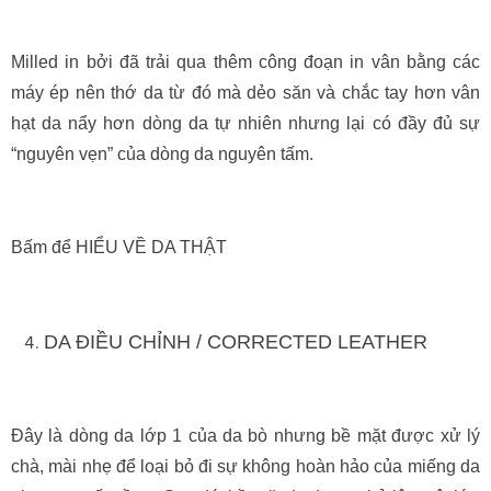
Milled in bởi đã trải qua thêm công đoạn in vân bằng các
máy ép nên thớ da từ đó mà dẻo săn và chắc tay hơn vân
hạt da nẩy hơn dòng da tự nhiên nhưng lại có đầy đủ sự
“nguyên vẹn” của dòng da nguyên tấm.
Bấm để HIỂU VỀ DA THẬT
DA ĐIỀU CHỈNH / CORRECTED LEATHER
Đây là dòng da lớp 1 của da bò nhưng bề mặt được xử lý
chà, mài nhẹ để loại bỏ đi sự không hoàn hảo của miếng da