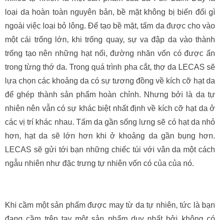
loại da hoàn toàn nguyên bản, bề mặt không bị biến đổi gì
ngoài việc loại bỏ lông. Để tạo bề mặt, tấm da được cho vào
một cái trống lớn, khi trống quay, sự va đập da vào thành
trống tạo nên những hạt nổi, đường nhăn vốn có được ẩn
trong từng thớ da. Trong quá trình pha cắt, thợ da LECAS sẽ
lựa chọn các khoảng da có sự tương đồng về kích cỡ hạt da
để ghép thành sản phẩm hoàn chỉnh. Nhưng bởi là da tự
nhiên nên vẫn có sự khác biệt nhất định về kích cỡ hạt da ở
các vị trí khác nhau. Tấm da gần sống lưng sẽ có hạt da nhỏ
hơn, hạt da sẽ lớn hơn khi ở khoảng da gần bụng hơn.
LECAS sẽ gửi tới bạn những chiếc túi với vân da một cách
ngẫu nhiên như đặc trưng tự nhiên vốn có của của nó.
Khi cầm một sản phẩm được may từ da tự nhiên, tức là bạn
đang cầm trên tay một sản phẩm duy nhất bởi không có