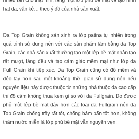
nhiều lần cho thật mịn, láng một lớp phủ bề mặt và tạo hình
hạt da, vân kẻ… theo ý đồ của nhà sản xuất.
Da Top Grain không sản sinh ra lớp patina tự nhiên trong
quá trình sử dụng nên với các sản phẩm làm bằng da Top
Grain, các nhà sản xuất thường tạo một lớp bề mặt nhân tạo
rất mượt, láng đều và tạo cảm giác mềm mại như lớp da
Full Grain khi tiếp xúc. Da Top Grain cũng có độ mềm và
dẻo tay hơn sau một khoảng thời gian sử dụng nên nếu
nguyên liệu này được thuộc từ những nhà thuộc da cao cấp
thì độ cảm không thua kém gì so với da Fullgrain. Do được
phủ một lớp bề mặt dày hơn các loại da Fullgrain nên da
Top Grain chống trầy rất tốt, chống bám bẩn tốt hơn, không
thấm nước miễn là lớp phủ bề mặt vẫn nguyên vẹn.