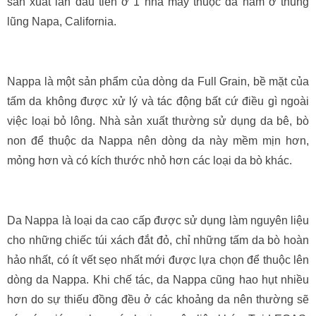
sản xuất lần đầu tiên ở 1 nhà máy thuộc da nằm ở thung
lũng Napa, California.
Nappa là một sản phẩm của dòng da Full Grain, bề mặt của
tấm da không được xử lý và tác động bất cứ điều gì ngoài
việc loại bỏ lông. Nhà sản xuất thường sử dụng da bê, bò
non để thuộc da Nappa nên dòng da này mềm mịn hơn,
mỏng hơn và có kích thước nhỏ hơn các loại da bò khác.
Da Nappa là loại da cao cấp được sử dụng làm nguyên liệu
cho những chiếc túi xách đắt đỏ, chỉ những tấm da bò hoàn
hảo nhất, có ít vết sẹo nhất mới được lựa chọn để thuộc lên
dòng da Nappa. Khi chế tác, da Nappa cũng hao hụt nhiều
hơn do sự thiếu đồng đều ở các khoảng da nên thường sẽ