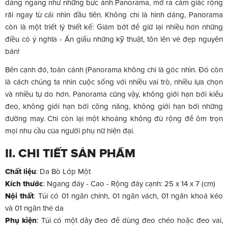
dáng ngang như những bức ảnh Panorama, mở ra cảm giác rộng
rãi ngay từ cái nhìn đầu tiên. Không chỉ là hình dáng, Panorama
còn là một triết lý thiết kế: Giảm bớt để giữ lại nhiều hơn những
điều có ý nghĩa - Ẩn giấu những kỹ thuật, tôn lên vẻ đẹp nguyên
bản!
Bên cạnh đó, toàn cảnh (Panorama không chỉ là góc nhìn. Đó còn
là cách chúng ta nhìn cuộc sống với nhiều vai trò, nhiều lựa chọn
và nhiều tự do hơn. Panorama cũng vậy, không giới hạn bởi kiểu
đeo, không giới hạn bởi công năng, không giới hạn bởi những
đường may. Chỉ còn lại một khoảng không đủ rộng để ôm trọn
mọi nhu cầu của người phụ nữ hiện đại.
II. CHI TIẾT SẢN PHẨM
Chất liệu
: Da Bò Lớp Một
Kích thước
: Ngang đáy - Cao - Rộng đáy cạnh: 25 x 14 x 7 (cm)
Nội thất
: Túi có 01 ngăn chính, 01 ngăn vách, 01 ngăn khoá kéo
và 01 ngăn thẻ da
Phụ kiện
: Túi có một dây đeo để dùng đeo chéo hoặc đeo vai,