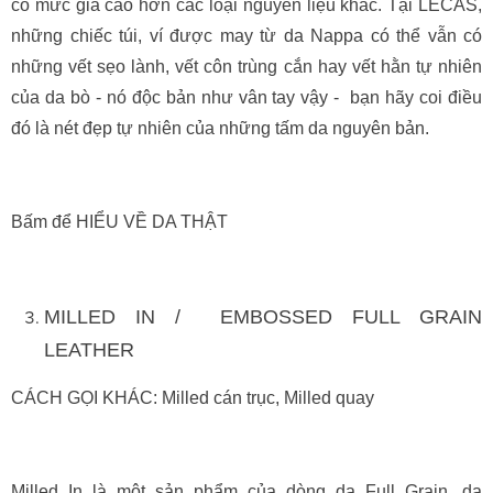
có mức giá cao hơn các loại nguyên liệu khác. Tại LECAS,
những chiếc túi, ví được may từ da Nappa có thể vẫn có
những vết sẹo lành, vết côn trùng cắn hay vết hằn tự nhiên
của da bò - nó độc bản như vân tay vậy - bạn hãy coi điều
đó là nét đẹp tự nhiên của những tấm da nguyên bản.
Bấm để HIỂU VỀ DA THẬT
MILLED IN / EMBOSSED FULL GRAIN
LEATHER
CÁCH GỌI KHÁC: Milled cán trục, Milled quay
Milled In là một sản phẩm của dòng da Full Grain, da