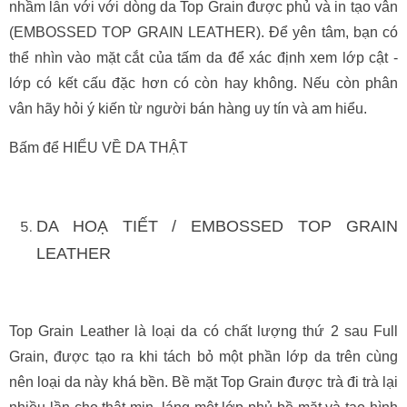
nhầm lẫn với với dòng da Top Grain được phủ và in tạo vân
(EMBOSSED TOP GRAIN LEATHER). Để yên tâm, bạn có
thể nhìn vào mặt cắt của tấm da để xác định xem lớp cật -
lớp có kết cấu đặc hơn có còn hay không. Nếu còn phân
vân hãy hỏi ý kiến từ người bán hàng uy tín và am hiểu.
Bấm để HIỂU VỀ DA THẬT
DA HOẠ TIẾT / EMBOSSED TOP GRAIN
LEATHER
Top Grain Leather là loại da có chất lượng thứ 2 sau Full
Grain, được tạo ra khi tách bỏ một phần lớp da trên cùng
nên loại da này khá bền. Bề mặt Top Grain được trà đi trà lại