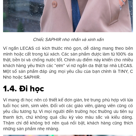
Chiếc SAPHIR nhỏ nhắn và xinh xắn
Ví ngắn LECAS có kích thước nhỏ gọn, dễ dàng mang theo bên
mình hoặc cất trong túi xách. Các sản phẩm được làm từ 100% da
thật, bền bỉ và chống nước tốt. Chính ưu điểm này khiến cho nhiều
khách hàng yêu thích các “elm” ví nữ ngắn da thật tại nhà LECAS.
Một số sản phẩm đáp ứng mọi yêu cầu của bạn chính là TINY, C
Nhỏ hoặc SAPHIR.
1.4. Đi học
Ví mang đi học nên có thiết kế đơn giản, trẻ trung phù hợp với lứa
tuổi học sinh, sinh viên. Đối với các giáo viên, giảng viên cũng có
yêu cầu tương tự. Vì mọi người đến trường học thường ưu tiên sự
thanh lịch, chứ không quá cầu kỳ vào màu sắc và kiểu dáng.
Thậm chí để không trở nên quá nổi bật, khách hàng cũng thích
những sản phẩm nhẹ nhàng.