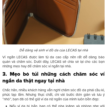
Dễ dàng vệ sinh ví đồ da của LECAS tại nhà
Ví ngắn LECAS được làm từ da cao cấp nên rất dễ dàng bảo
quản và chăm sóc. Dưới đây, LECAS sẽ chia sẻ lại cho các bạn
những mẹo hay để chăm sóc ví ngắn tại nhà.
3. Mẹo bỏ túi những cách chăm sóc ví
ngắn da thật ngay tại nhà
Chắc hẳn, nhiều khách hàng vẫn nghĩ chăm sóc đồ da phải cầu kì,
phức tạp lắm. Nhưng thực chất, chỉ vài bước đơn giản và lưu ý
“nhỏ”, bạn đã có thể giữ ví da nữ ngắn của mình luôn bền đẹp:
Nếu ví da bị bẩn, bạn có thể pha loãng xà phòng nhẹ với