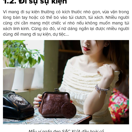
1.2. Đi sự sự kiện
Ví mang đi sự kiện thường có kích thước nhỏ gọn, vừa vặn trong
lòng bàn tay hoặc có thể bỏ vào túi clutch, túi xách. Nhiều người
cũng chỉ cần mang một chiếc ví nhỏ nếu không muốn mang túi
xách lỉnh kỉnh. Cũng do đó, ví nữ dáng ngắn lại được nhiều người
dùng để mang đi sự kiện, dự tiệc....
Mẫu ví ngắn đẹp SẮC XƯA đầy hoài cổ