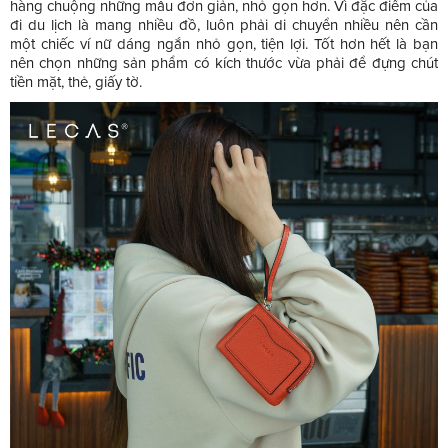
hàng chuộng những mẫu đơn giản, nhỏ gọn hơn. Vì đặc điểm của
đi du lịch là mang nhiều đồ, luôn phải di chuyển nhiều nên cần
một chiếc ví nữ dáng ngắn nhỏ gọn, tiện lợi. Tốt hơn hết là bạn
nên chọn những sản phẩm có kích thước vừa phải để đựng chút
tiền mặt, thẻ, giấy tờ.