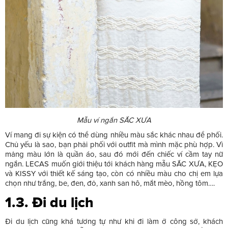
Mẫu ví ngắn SẮC XƯA
Ví mang đi sự kiện có thể dùng nhiều màu sắc khác nhau để phối.
Chủ yếu là sao, bạn phải phối với outfit mà mình mặc phù hợp. Vì
mảng màu lớn là quần áo, sau đó mới đến chiếc ví cầm tay nữ
ngắn. LECAS muốn giới thiệu tới khách hàng mẫu SẮC XƯA, KẸO
và KISSY với thiết kế sáng tạo, còn có nhiều màu cho chị em lựa
chọn như trắng, be, đen, đỏ, xanh san hô, mắt mèo, hồng tôm….
1.3. Đi du lịch
Đi du lịch cũng khá tương tự như khi đi làm ở công sở, khách