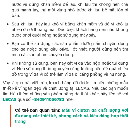
nước và dùng khăn mềm để lau. Khi lau thì không nên chà
quá mạnh tay, thử một vùng nhỏ trước khi lau bề mặt lớn bị
bẩn.
Sau khi lau, hãy lau khô ví bằng khăn mềm và để ví khô tự
nhiên ở nơi thoáng mát. Đặc biệt, khách hàng nên nhớ không
được phơi dưới nắng hoặc sử dụng máy sấy.
Bạn có thể sử dụng các sản phẩm dưỡng ẩm chuyên dụng
cho da hoặc dùng dầu olive. Tốt nhất, người dùng nên tìm
mua các sản phẩm chuyên dụng.
Khi không sử dụng, bạn hãy cất ví da vào hộp hoặc túi đựng
ví. Nếu sử dụng thường xuyên cũng không nên để quá nhiều
đồ trong ví da vì có thể làm ví da bị căng phồng và hư hỏng.
Vậy là qua bài viết trên, khách hàng đã được tìm hiểu những mẫu
thiết kế ví ngắn đẹp và chất lượng tại LECAS. Nếu các bạn muốn
tìm hiểu thêm những sản phẩm bằng da thật khác, hãy liên hệ với
LECAS
qua số
+840911056782
nhé!
Có thể bạn quan tâm:
Mẫu ví clutch da chất lượng với
đa dạng các thiết kế, phong cách và kiểu dáng hợp thời
trang