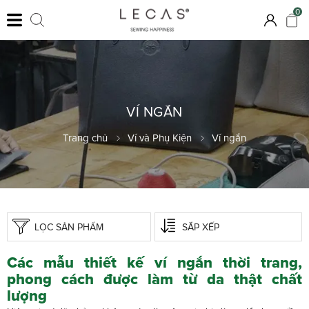
0
VÍ NGẮN
Trang chủ
Ví và Phụ Kiện
Ví ngắn
LỌC SẢN PHẨM
SẮP XẾP
Các mẫu thiết kế ví ngắn thời trang,
phong cách được làm từ da thật chất
lượng