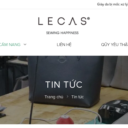
Giày da bị mốc xử lý thế nào?
CẨM NANG
LIÊN HỆ
QŨY YÊU THẬ
TIN TỨC
Trang chủ
Tin tức