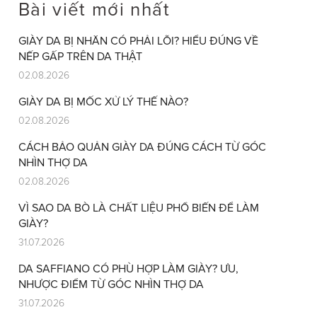
Bài viết mới nhất
GIÀY DA BỊ NHĂN CÓ PHẢI LỖI? HIỂU ĐÚNG VỀ
NẾP GẤP TRÊN DA THẬT
02.08.2026
GIÀY DA BỊ MỐC XỬ LÝ THẾ NÀO?
02.08.2026
CÁCH BẢO QUẢN GIÀY DA ĐÚNG CÁCH TỪ GÓC
NHÌN THỢ DA
02.08.2026
VÌ SAO DA BÒ LÀ CHẤT LIỆU PHỔ BIẾN ĐỂ LÀM
GIÀY?
31.07.2026
DA SAFFIANO CÓ PHÙ HỢP LÀM GIÀY? ƯU,
NHƯỢC ĐIỂM TỪ GÓC NHÌN THỢ DA
31.07.2026