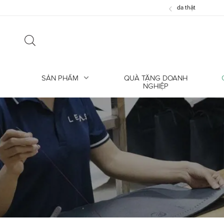
‹
ỗi? Hiểu đúng về nếp gấp trên da thật
SẢN PHẨM
QUÀ TẶNG DOANH
NGHIỆP