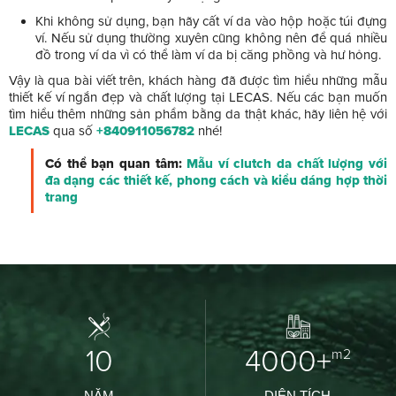
Khi không sử dụng, bạn hãy cất ví da vào hộp hoặc túi đựng
ví. Nếu sử dụng thường xuyên cũng không nên để quá nhiều
đồ trong ví da vì có thể làm ví da bị căng phồng và hư hỏng.
Vậy là qua bài viết trên, khách hàng đã được tìm hiểu những mẫu
thiết kế ví ngắn đẹp và chất lượng tại LECAS. Nếu các bạn muốn
tìm hiểu thêm những sản phẩm bằng da thật khác, hãy liên hệ với
LECAS
qua số
+840911056782
nhé!
Có thể bạn quan tâm:
Mẫu ví clutch da chất lượng với
đa dạng các thiết kế, phong cách và kiểu dáng hợp thời
trang
10
4000+
m2
NĂM
DIỆN TÍCH