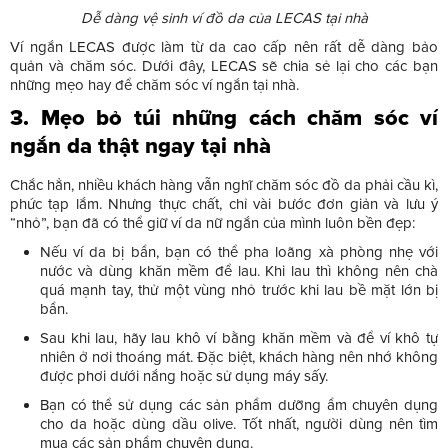
Dễ dàng vệ sinh ví đồ da của LECAS tại nhà
Ví ngắn LECAS được làm từ da cao cấp nên rất dễ dàng bảo
quản và chăm sóc. Dưới đây, LECAS sẽ chia sẻ lại cho các bạn
những mẹo hay để chăm sóc ví ngắn tại nhà.
3. Mẹo bỏ túi những cách chăm sóc ví
ngắn da thật ngay tại nhà
Chắc hẳn, nhiều khách hàng vẫn nghĩ chăm sóc đồ da phải cầu kì,
phức tạp lắm. Nhưng thực chất, chỉ vài bước đơn giản và lưu ý
“nhỏ”, bạn đã có thể giữ ví da nữ ngắn của mình luôn bền đẹp:
Nếu ví da bị bẩn, bạn có thể pha loãng xà phòng nhẹ với
nước và dùng khăn mềm để lau. Khi lau thì không nên chà
quá mạnh tay, thử một vùng nhỏ trước khi lau bề mặt lớn bị
bẩn.
Sau khi lau, hãy lau khô ví bằng khăn mềm và để ví khô tự
nhiên ở nơi thoáng mát. Đặc biệt, khách hàng nên nhớ không
được phơi dưới nắng hoặc sử dụng máy sấy.
Bạn có thể sử dụng các sản phẩm dưỡng ẩm chuyên dụng
cho da hoặc dùng dầu olive. Tốt nhất, người dùng nên tìm
mua các sản phẩm chuyên dụng.