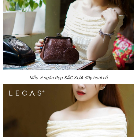
Mẫu ví ngắn đẹp SẮC XƯA đầy hoài cổ