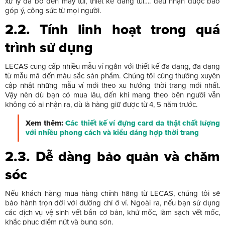
xử lý da bò đến may túi, thiết kế dáng túi…. đều nhận được bao
góp ý, công sức từ mọi người.
2.2. Tính linh hoạt trong quá
trình sử dụng
LECAS cung cấp nhiều mẫu ví ngắn với thiết kế đa dạng, đa dạng
từ mẫu mã đến màu sắc sản phẩm. Chúng tôi cũng thường xuyên
cập nhật những mẫu ví mới theo xu hướng thời trang mới nhất.
Vậy nên dù bạn có mua lâu, đến khi mang theo bên người vẫn
không có ai nhận ra, dù là hàng giữ được từ 4, 5 năm trước.
Xem thêm:
Các thiết kế ví đựng card da thật chất lượng
với nhiều phong cách và kiểu dáng hợp thời trang
2.3. Dễ dàng bảo quản và chăm
sóc
Nếu khách hàng mua hàng chính hãng từ LECAS, chúng tôi sẽ
bảo hành trọn đời với đường chỉ ở ví. Ngoài ra, nếu bạn sử dụng
các dịch vụ vệ sinh vết bẩn cơ bản, khử mốc, làm sạch vết mốc,
khắc phục điểm nứt và bung sơn.