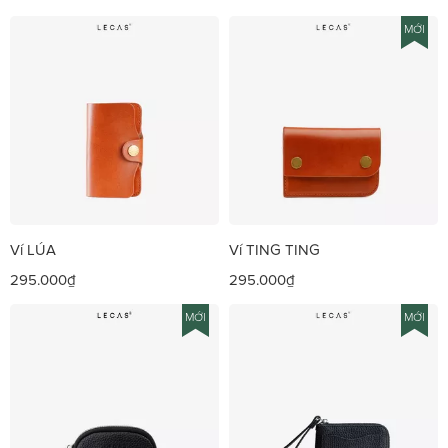
MỚI
Ví LÚA
Ví TING TING
295.000₫
295.000₫
MỚI
MỚI