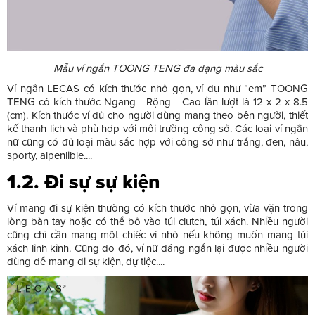
Mẫu ví ngắn TOONG TENG đa dạng màu sắc
Ví ngắn LECAS có kích thước nhỏ gọn, ví dụ như “em” TOONG
TENG có kích thước Ngang - Rộng - Cao lần lượt là 12 x 2 x 8.5
(cm). Kích thước ví đủ cho người dùng mang theo bên người, thiết
kế thanh lịch và phù hợp với môi trường công sở. Các loại ví ngắn
nữ cũng có đủ loại màu sắc hợp với công sở như trắng, đen, nâu,
sporty, alpenlible....
1.2. Đi sự sự kiện
Ví mang đi sự kiện thường có kích thước nhỏ gọn, vừa vặn trong
lòng bàn tay hoặc có thể bỏ vào túi clutch, túi xách. Nhiều người
cũng chỉ cần mang một chiếc ví nhỏ nếu không muốn mang túi
xách lỉnh kỉnh. Cũng do đó, ví nữ dáng ngắn lại được nhiều người
dùng để mang đi sự kiện, dự tiệc....