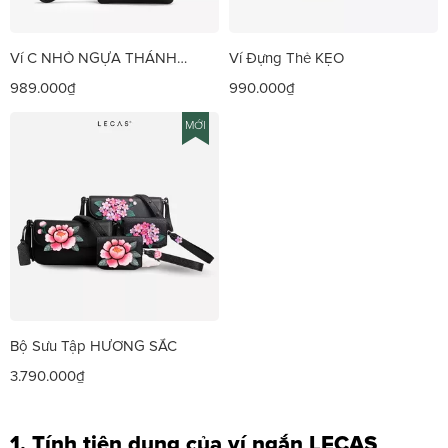
Ví C NHỎ NGỰA THÁNH
Ví Đựng Thẻ KẸO
GIÓNG
989.000₫
990.000₫
MỚI
Bộ Sưu Tập HƯƠNG SẮC
3.790.000₫
1. Tính tiện dụng của ví ngắn LECAS