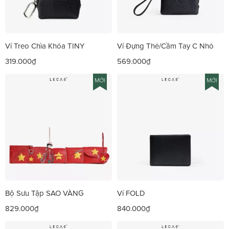
Ví Treo Chìa Khóa TINY
Ví Đựng Thẻ/Cầm Tay C Nhỏ
319.000₫
569.000₫
MỚI
MỚI
Bộ Sưu Tập SAO VÀNG
Ví FOLD
829.000₫
840.000₫