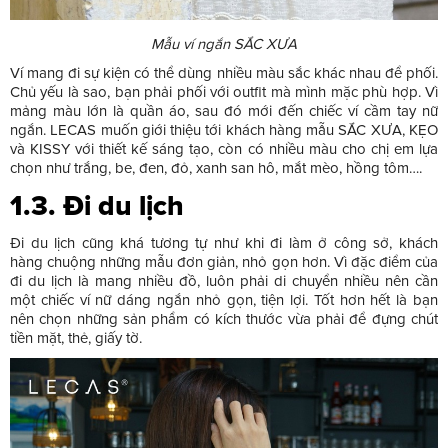
Mẫu ví ngắn SẮC XƯA
Ví mang đi sự kiện có thể dùng nhiều màu sắc khác nhau để phối.
Chủ yếu là sao, bạn phải phối với outfit mà mình mặc phù hợp. Vì
mảng màu lớn là quần áo, sau đó mới đến chiếc ví cầm tay nữ
ngắn. LECAS muốn giới thiệu tới khách hàng mẫu SẮC XƯA, KẸO
và KISSY với thiết kế sáng tạo, còn có nhiều màu cho chị em lựa
chọn như trắng, be, đen, đỏ, xanh san hô, mắt mèo, hồng tôm….
1.3. Đi du lịch
Đi du lịch cũng khá tương tự như khi đi làm ở công sở, khách
hàng chuộng những mẫu đơn giản, nhỏ gọn hơn. Vì đặc điểm của
đi du lịch là mang nhiều đồ, luôn phải di chuyển nhiều nên cần
một chiếc ví nữ dáng ngắn nhỏ gọn, tiện lợi. Tốt hơn hết là bạn
nên chọn những sản phẩm có kích thước vừa phải để đựng chút
tiền mặt, thẻ, giấy tờ.