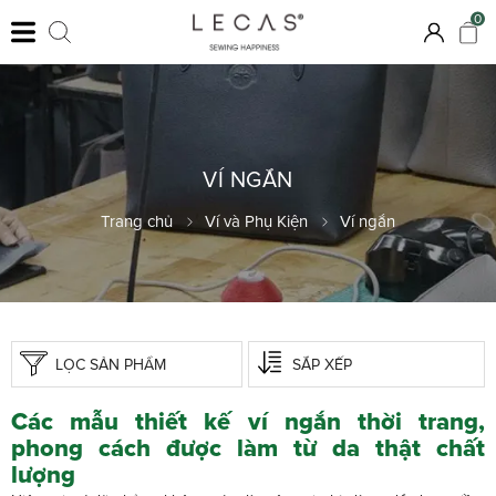
0
VÍ NGẮN
Trang chủ
Ví và Phụ Kiện
Ví ngắn
LỌC SẢN PHẨM
SẮP XẾP
Các mẫu thiết kế ví ngắn thời trang,
phong cách được làm từ da thật chất
lượng