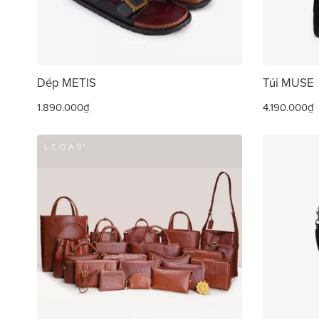
Dép METIS
Túi MUSE
1.890.000₫
4.190.000₫