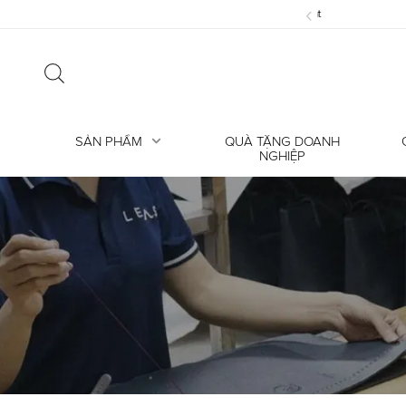
‹
ỗi? Hiểu đúng về nếp gấp trên da thật
SẢN PHẨM
QUÀ TẶNG DOANH
NGHIỆP