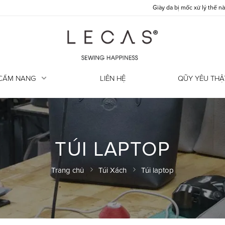
Giày da bị mốc xử lý thế nào?
CẨM NANG
LIÊN HỆ
QŨY YÊU THẬ
TÚI LAPTOP
Trang chủ
Túi Xách
Túi laptop